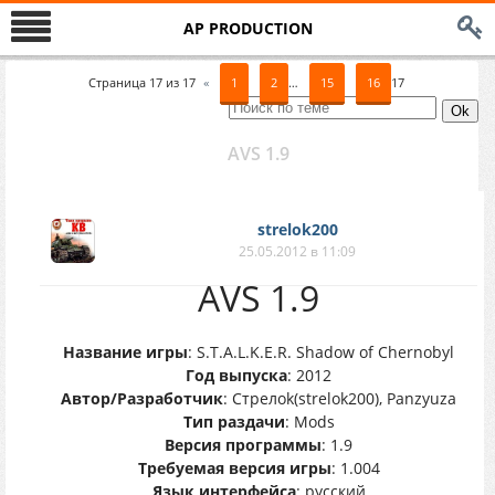
AP PRODUCTION
Страница
17
из
17
«
1
2
…
15
16
17
AVS 1.9
strelok200
25.05.2012 в 11:09
AVS 1.9
Название игры
: S.T.A.L.K.E.R. Shadow of Chernobyl
Год выпуска
: 2012
Автор/Разработчик
: Стрелоk(strelok200), Panzyuza
Тип раздачи
: Mods
Версия программы
: 1.9
Требуемая версия игры
: 1.004
Язык интерфейса
: русский