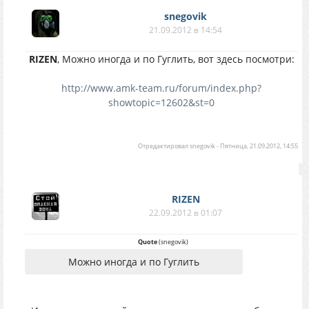
snegovik
21.09.2012 в 14:54
RIZEN
, Можно иногда и по Гуглить, вот здесь посмотри:
http://www.amk-team.ru/forum/index.php?
showtopic=12602&st=0
Отредактировал
snegovik
-
Пятница, 21.09.2012, 14:55
RIZEN
22.09.2012 в 01:07
Quote
(
snegovik
)
Можно иногда и по Гуглить