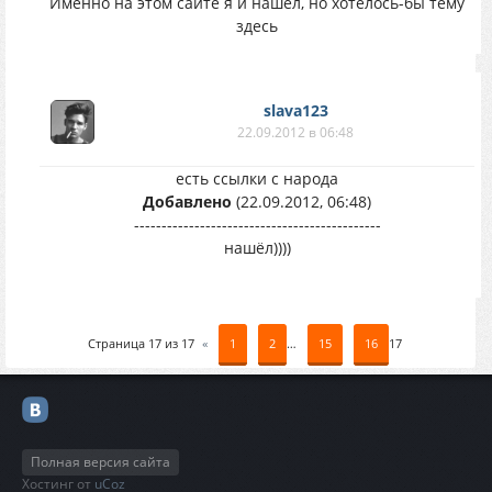
Именно на этом сайте я и нашел, но хотелось-бы тему
здесь
slava123
22.09.2012 в 06:48
есть ссылки с народа
Добавлено
(22.09.2012, 06:48)
---------------------------------------------
нашёл))))
Страница
17
из
17
«
1
2
…
15
16
17
Полная версия сайта
Хостинг от
uCoz