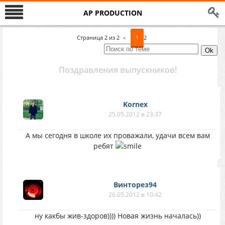
AP PRODUCTION
Страница
2
из
2
«
1
2
Поздравления выпускников!
Kornex
25.05.2012 в 23:37
А мы сегодня в школе их проважали, удачи всем вам
ребят
Винторез94
26.05.2012 в 10:42
ну какбы жив-здоров)))) Новая жизнь началась))