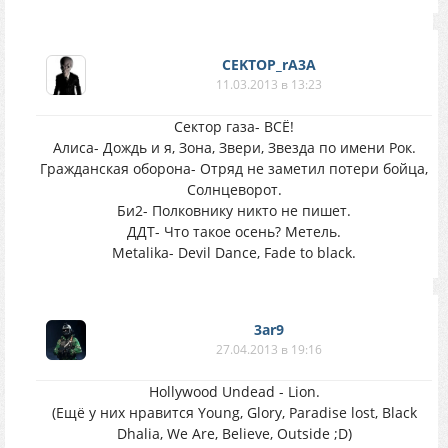
CEKTOP_rA3A
11.03.2013 в 13:23
Сектор газа- ВСЁ!
Алиса- Дождь и я, Зона, Звери, Звезда по имени Рок.
Гражданская оборона- Отряд не заметил потери бойца,
Солнцеворот.
Би2- Полковнику никто не пишет.
ДДТ- Что такое осень? Метель.
Metalika- Devil Dance, Fade to black.
3ar9
27.04.2013 в 19:16
Hollywood Undead - Lion.
(Ещё у них нравится Young, Glory, Paradise lost, Black
Dhalia, We Are, Believe, Outside ;D)