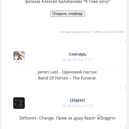
фильма Алексея Балабанова "Я тоже хочу"
Отредактировал
cenator
-
Суббота, 27.04.2013, 20:03
Снегирь
28.04.2013 в 11:17
James Last - Одинокий пастух;
Band Of Horses – The Funeral.
[Slayer]
28.04.2013 в 11:37
Deftones- Change. Прям за душу берёт