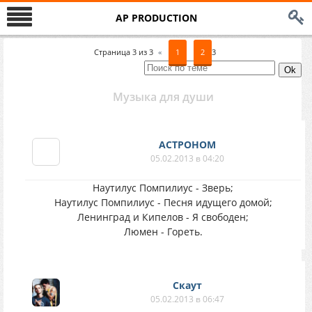
AP PRODUCTION
Страница
3
из
3
«
1
2
3
Музыка для души
АСТРОНОМ
05.02.2013 в 04:20
Наутилус Помпилиус - Зверь;
Наутилус Помпилиус - Песня идущего домой;
Ленинград и Кипелов - Я свободен;
Люмен - Гореть.
Скаут
05.02.2013 в 06:47