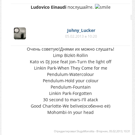
Ludovico Einaudi
послушайте.
Johny_Lucker
05.02.2013 в 10:20
Очень советую!Днями их можно слушать!
Limp Bizkit-Rollin
Kato vs DJ Jose feat Jon-Turn the light off
Linkin Park-When They Come for me
Pendulum-Watercolour
Pendulum-Hold your colour
Pendulum-Fountain
Linkin Park-Forgotten
30 second to mars-I'll atack
Good Charlotte-We belive(особенно её)
Mohombi-In your head
Отредактировал
SlugaMonolita
-
Вторник, 05.02.2013, 10:31