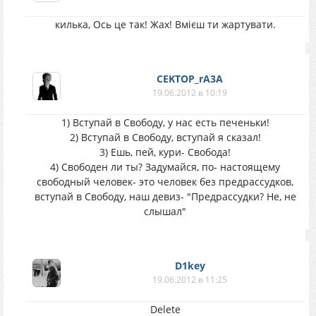
килька, Ось це так! Жах! Вмієш ти жартувати.
CEKTOP_rA3A
19.06.2012 в 10:19
1) Вступай в Свободу, у нас есть печеньки!
2) Вступай в Свободу, вступай я сказал!
3) Ешь, пей, кури- Свобода!
4) Свободен ли ты? Задумайся, по- настоящему
свободный человек- это человек без предрассудков,
вступай в Свободу, наш девиз- "Предрассудки? Не, не
слышал"
D1key
19.06.2012 в 11:25
Delete