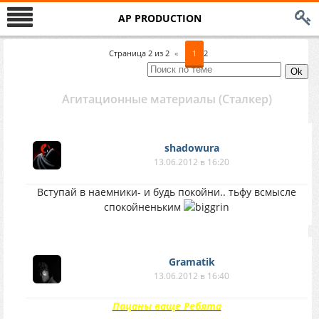
AP PRODUCTION
Страница
2
из
2
«
1
2
Агитационные материалы (Сталкер)
shadowura
13.06.2012 в 16:20
Вступай в наемники- и будь покойни.. тьфу всмысле
спокойненьким
Gramatik
13.06.2012 в 16:40
Пацаны ваще Ребята