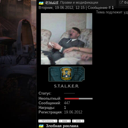
NLC 7. Правки и модификации
Фа
Einwill
Вторник, 19.06.2012, 12:15 | Сообщение #
1
Тема подлежит у
S.T.A.L.K.E.R.
Статус
:
Неопытный
:
Сообщений
:
447
Награды
:
1
Регистрация
:
19.06.2012
Злобная реклама