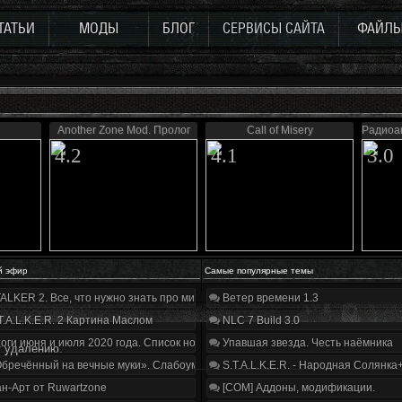
ТАТЬИ
МОДЫ
БЛОГ
СЕРВИСЫ САЙТА
ФАЙЛ
Another Zone Mod. Пролог
Call of Misery
Радиоак
4.2
4.1
3.0
й эфир
Самые популярные темы
ALKER 2. Все, что нужно знать про мир, геймплей и сюжет | Разбор трейлера
Ветер времени 1.3
T.A.L.K.E.R. 2 Картина Маслом
NLC 7 Build 3.0
оги июня и июля 2020 года. Список нововведений
Упавшая звезда. Честь наёмника
 удалению.
бречённый на вечные муки». Слабоумие и отвага
S.T.A.L.K.E.R. - Народная Солянка
н-Арт от Ruwartzone
[COM] Аддоны, модификации.