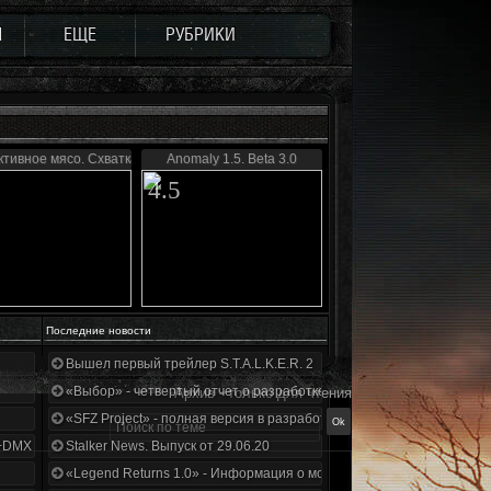
Ы
ЕЩЕ
РУБРИКИ
тивное мясо. Схватка
Anomaly 1.5. Beta 3.0
4.5
Последние новости
Вышел первый трейлер S.T.A.L.K.E.R. 2
«Выбор» - четвертый отчет о разработке!
Архив - только для чтения
«SFZ Project» - полная версия в разработке!
+DMX 1.3.5.ООП.МА.К.
Stalker News. Выпуск от 29.06.20
«Legend Returns 1.0» - Информация о моде за июнь 2020