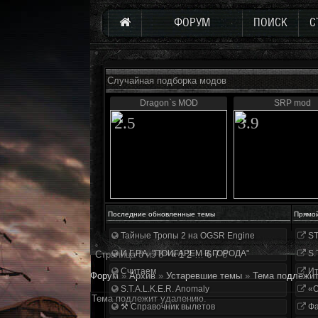
ФОРУМ
ПОИСК
С
Случайная подборка модов
Dragon`s MOD
SRP mod
2.5
3.9
Последние обновленные темы
Прямо
Тайные Тропы 2 на OGSR Engine
ST
И.Г.Р.А. "ПОИГАРЕМ В ГОРОДА"
S.
Страница
8
из
8
«
1
2
…
6
7
8
Считаем
Ит
Форум
»
Архив
»
Устаревшие темы
»
Тема подлежит
S.T.A.L.K.E.R. Anomaly
«О
Тема подлежит удалению.
⚒ Справочник вылетов
Фа