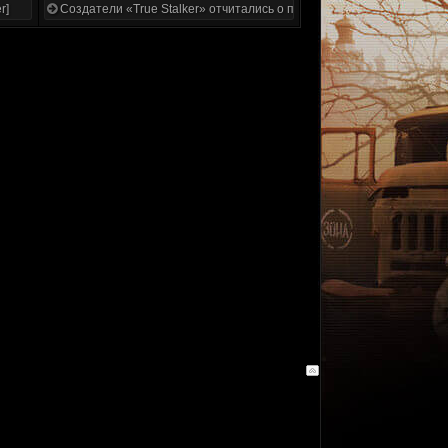
r]
Создатели «True Stalker» отчитались о проделанной работе