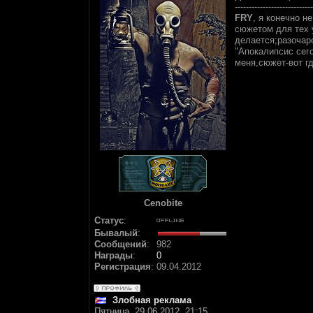
----------------------------
FRY
, я конечно 
сюжетом для тех у
делается;разочаро
"Апокалипсис сег
меня,сюжет-вот гд
Cenobite
Статус
:
Бывалый
:
Сообщений
:
982
Награды
:
0
Регистрация
:
09.04.2012
Злобная реклама
Пятница, 29.06.2012, 21:15