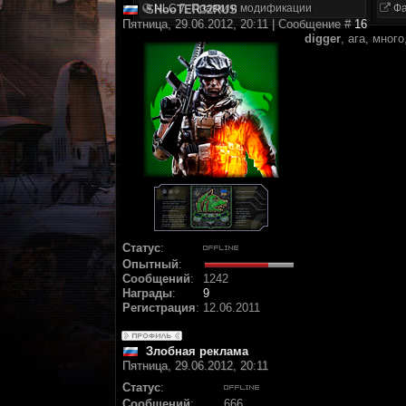
NLC 7. Правки и модификации
Фа
SHooTER32RUS
Пятница, 29.06.2012, 20:11 | Сообщение #
16
digger
, ага, мног
Статус
:
Опытный
:
Сообщений
:
1242
Награды
:
9
Регистрация
:
12.06.2011
Злобная реклама
Пятница, 29.06.2012, 20:11
Статус
:
Сообщений
:
666