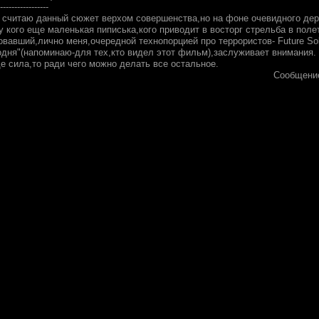
-----------------
не считаю данный сюжет верхом совершенства,но на фоне очевидного де
 кого еще маленькая пиписька,кого приводит в восторг стрельба в полете
вавший,лично меня,очередной технопорцией про террористов- Future Sol
одня"(напоминаю-для тех,кто видел этот фильм),заслуживает внимания. 
е сила,то ради чего можно делать все остальное.
Сообщени