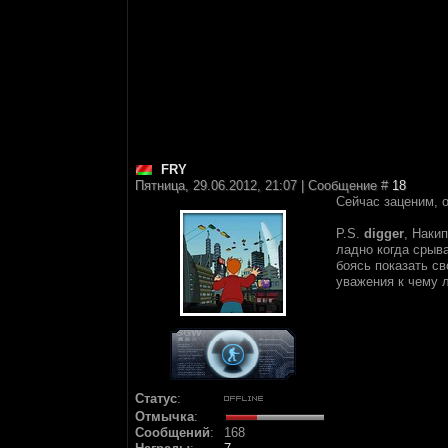
FRY
Пятница, 29.06.2012, 21:07 | Сообщение #
18
Cейчас заценим, о
P.S.
digger
, Наки
ладно когда срыв
боясь показать св
уважения к чему 
Статус
:
Отмычка
:
Сообщений
:
168