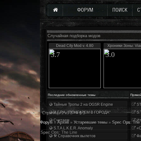
ФОРУМ
ПОИСК
С
Случайная подборка модов
Dead City Mod v. 4.80
Хроники Зоны: Via
3.7
3.0
Последние обновленные темы
Прямо
Тайные Тропы 2 на OGSR Engine
ST
И.Г.Р.А. "ПОИГАРЕМ В ГОРОДА"
S.
Страница
2
из
2
«
1
2
Считаем
Ит
Форум
»
Архив
»
Устаревшие темы
»
Spec Ops: The 
S.T.A.L.K.E.R. Anomaly
«О
Spec Ops: The Line
⚒ Справочник вылетов
Фа