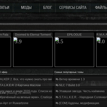
ТАТЬИ
МОДЫ
БЛОГ
СЕРВИСЫ САЙТА
ФАЙЛ
m Fata
Doomed to Eternal Torment
EPILOGUE
R.M.A. 
3.9
3.5
4.0
й эфир
Самые популярные темы
ALKER 2. Все, что нужно знать про мир, геймплей и сюжет | Разбор трейлера
Ветер времени 1.3
T.A.L.K.E.R. 2 Картина Маслом
NLC 7 Build 3.0
оги июня и июля 2020 года. Список нововведений
Упавшая звезда. Честь наёмника
Line
(Выход 26 июня)
бречённый на вечные муки». Слабоумие и отвага
S.T.A.L.K.E.R. - Народная Солянка
н-Арт от Ruwartzone
[COM] Аддоны, модификации.