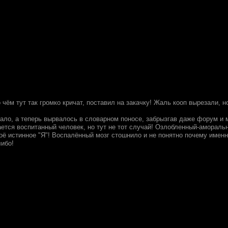
 чём тут так громко кричат, поставил на закачку! Жаль кооп вырезали, н
пало, а теперь вырвалось в словарном поносе, забрызгав даже форум и
ается воспитанный человек, но тут не тот случай! Озлобленный-амораль
оё истинное "Я"! Воспалённый мозг стошнило и не понятно почему именн
либо!