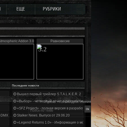
Ы
ЕЩЕ
РУБРИКИ
Atmospheric Addon 3.0
Равновесие
3.2
Последние новости
Вышел первый трейлер S.T.A.L.K.E.R. 2
«Выбор» - четвертый отчет о разработке!
Архив - только для чтения
«SFZ Project» - полная версия в разработке!
+DMX 1.3.5.ООП.МА.К.
Stalker News. Выпуск от 29.06.20
«Legend Returns 1.0» - Информация о моде за июнь 2020