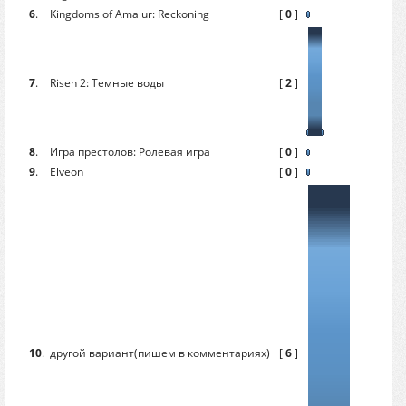
6
.
Kingdoms of Amalur: Reckoning
[
0
]
[
7
.
Risen 2: Темные воды
[
2
]
[
8
.
Игра престолов: Ролевая игра
[
0
]
[
9
.
Elveon
[
0
]
[
10
.
другой вариант(пишем в комментариях)
[
6
]
[