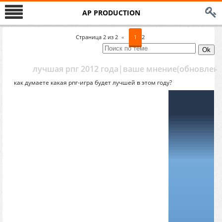
AP PRODUCTION
Страница
2
из
2
«
1
2
лучшая рпг 2012 года|ваше мнение(обновлено
как думаете какая рпг-игра будет лучшей в этом году?