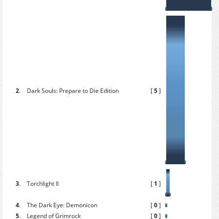
2
.
Dark Souls: Prepare to Die Edition
[
5
]
[
3
.
Torchlight II
[
1
]
[
4
.
The Dark Eye: Demonicon
[
0
]
[
5
.
Legend of Grimrock
[
0
]
[