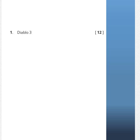
1
.
Diablo 3
[
12
]
[