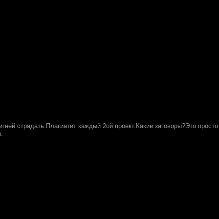
гней страдать.Плагиатит каждый 2ой проект.Какие заговоры?Это прос
.