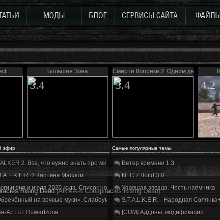
ТАТЬИ
МОДЫ
БЛОГ
СЕРВИСЫ САЙТА
ФАЙЛ
ect
Большая Зона
Смерти Вопреки 2. Одним днем живу
R
3.4
3.4
4.2
й эфир
Самые популярные темы
ALKER 2. Все, что нужно знать про мир, геймплей и сюжет | Разбор трейлера
Ветер времени 1.3
T.A.L.K.E.R. 2 Картина Маслом
NLC 7 Build 3.0
оги июня и июля 2020 года. Список нововведений
Упавшая звезда. Честь наёмника
racies Rising Dead
(ARMA-II Conspiracies Rising Dead)
бречённый на вечные муки». Слабоумие и отвага
S.T.A.L.K.E.R. - Народная Солянка
н-Арт от Ruwartzone
[COM] Аддоны, модификации.