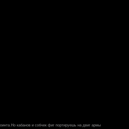
инта.Но кабанов и собчек фиг портируешь на двиг армы