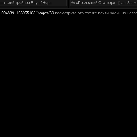
натский трейлер Ray of Hope
«Последний Сталкер» - [Last Stalke
eo-504839_153055108#pages/30
посмотрите это тот же почти ролик но назв