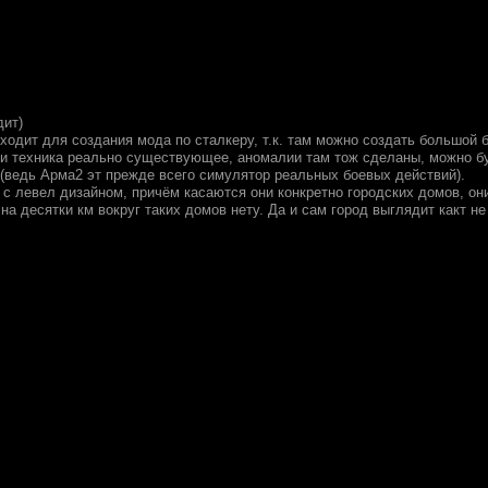
ит)
ходит для создания мода по сталкеру, т.к. там можно создать большой 
 и техника реально существующее, аномалии там тож сделаны, можно бу
(ведь Арма2 эт прежде всего симулятор реальных боевых действий).
с левел дизайном, причём касаются они конкретно городских домов, они 
 на десятки км вокруг таких домов нету. Да и сам город выглядит какт н