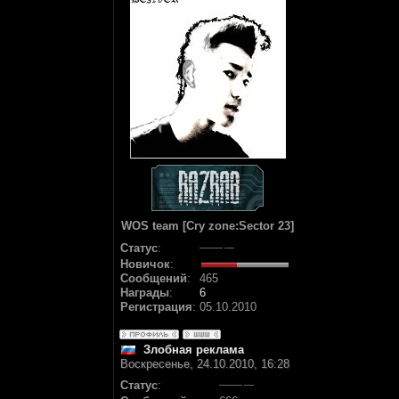
WOS team [Cry zone:Sector 23]
Статус
:
Новичок
:
Сообщений
:
465
Награды
:
6
Регистрация
:
05.10.2010
Злобная реклама
Воскресенье, 24.10.2010, 16:28
Статус
: