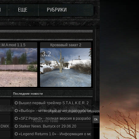
Ы
ЕЩЕ
РУБРИКИ
.M.A mod 1.1.5
Кровавый закат 2
3.2
Последние новости
Вышел первый трейлер S.T.A.L.K.E.R. 2
«Выбор» - четвертый отчет о разработке!
Архив - только для чтения
«SFZ Project» - полная версия в разработке!
+DMX 1.3.5.ООП.МА.К.
Stalker News. Выпуск от 29.06.20
«Legend Returns 1.0» - Информация о моде за июнь 2020