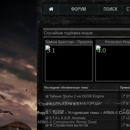
ФОРУМ
ПОИСК
С
Случайная подборка модов
Тёмное Братство – Проклятые Зоной
Prosectors Proj
3.1
4.0
Последние обновленные темы
Прямо
Тайные Тропы 2 на OGSR Engine
ST
И.Г.Р.А. "ПОИГАРЕМ В ГОРОДА"
S.
Страница
2
из
2
«
1
2
Считаем
Ит
Форум
»
Архив
»
Устаревшие темы
»
ARMA-II Conspi
S.T.A.L.K.E.R. Anomaly
«О
ARMA-II Conspiracies Rising Dead
⚒ Справочник вылетов
Фа