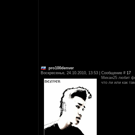
pro100denver
Воскресенье, 24.10.2010, 13:53 | Сообщение #
17
Михан25 любит фи
что ли или как там