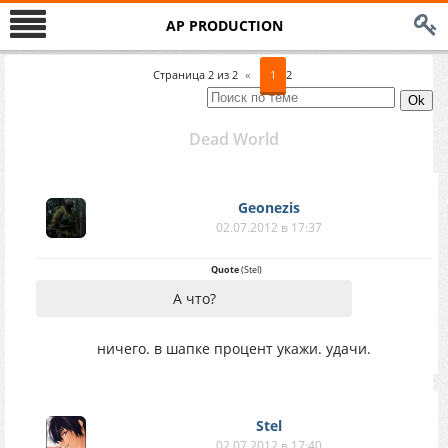
AP PRODUCTION
Страница
2
из
2
«
1
2
Dead World
Geonezis
02.07.2012 в 17:37
Quote
(
Stel
)
А что?
ничего. в шапке процент укажи. удачи.
Stel
02.07.2012 в 17:40