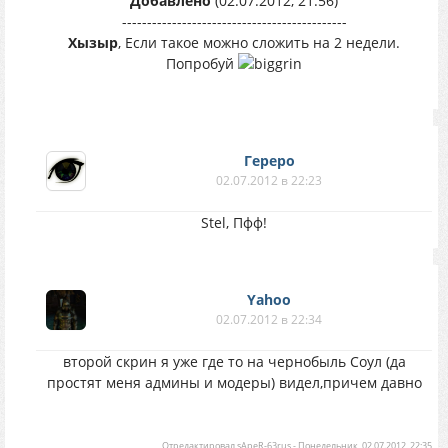
Добавлено
(02.07.2012, 21:56)
---------------------------------------------
Хызыр
, Если такое можно сложить на 2 недели.
Попробуй
Гереро
02.07.2012 в 22:23
Stel, Пфф!
Yahoo
02.07.2012 в 22:34
второй скрин я уже где то на чернобыль Соул (да
простят меня админы и модеры) видел,причем давно
Отредактировал
sApeR-63rus
-
Понедельник, 02.07.2012, 22:35