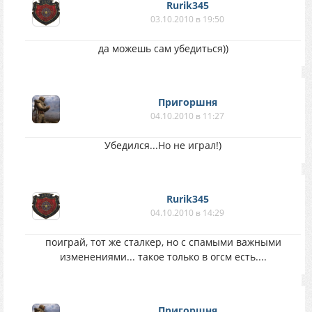
Rurik345
03.10.2010 в 19:50
да можешь сам убедиться))
Пригоршня
04.10.2010 в 11:27
Убедился...Но не играл!)
Rurik345
04.10.2010 в 14:29
поиграй, тот же сталкер, но с спамыми важными
изменениями... такое только в огсм есть....
Пригоршня