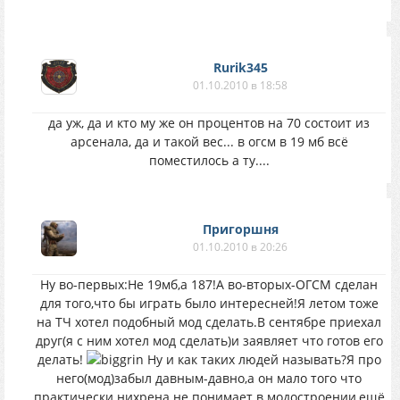
Rurik345
01.10.2010 в 18:58
да уж, да и кто му же он процентов на 70 состоит из
арсенала, да и такой вес... в огсм в 19 мб всё
поместилось а ту....
Пригоршня
01.10.2010 в 20:26
Ну во-первых:Не 19мб,а 187!А во-вторых-ОГСМ сделан
для того,что бы играть было интересней!Я летом тоже
на ТЧ хотел подобный мод сделать.В сентябре приехал
друг(я с ним хотел мод сделать)и заявляет что готов его
делать!
Ну и как таких людей называть?Я про
него(мод)забыл давным-давно,а он мало того что
практически нихрена не понимает в модостроении,ещё