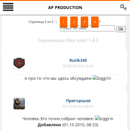
AP PRODUCTION
Страница
5
из
5
«
1
2
3
4
5
Оцениваем Alex mod 1.4.3
Rurik345
30.09.2010 в 13:26
я про то что мы здесь обсуждаем
Пригоршня
01.10.2010 в 08:33
Человек.Это точно собрал человек!
Добавлено
(01.10.2010, 08:33)