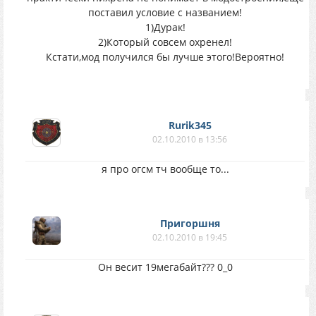
поставил условие с названием!
1)Дурак!
2)Который совсем охренел!
Кстати,мод получился бы лучше этого!Вероятно!
Rurik345
02.10.2010 в 13:56
я про огсм тч вообще то...
Пригоршня
02.10.2010 в 19:45
Он весит 19мегабайт??? 0_0