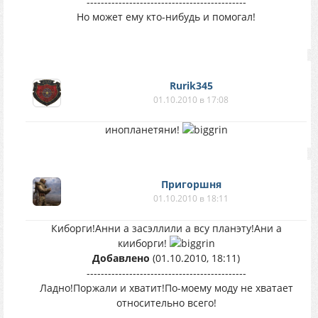
---------------------------------------------
Но может ему кто-нибудь и помогал!
Rurik345
01.10.2010 в 17:08
инопланетяни!
Пригоршня
01.10.2010 в 18:11
Киборги!Анни а засэллили а всу планэту!Ани а
кииборги!
Добавлено
(01.10.2010, 18:11)
---------------------------------------------
Ладно!Поржали и хватит!По-моему моду не хватает
относительно всего!