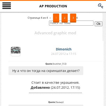
AP PRODUCTION
Страница
4
из
4
«
1
2
3
4
Advanced graphic mod
Dimonich
24.07.2012 в 17:15
Quote
(
butcher_512
)
Ну а что он тогда на скриншотах делает?
Стоит в качестве украшения.
Добавлено
(24.07.2012, 17:15)
---------------------------------------------
Quote
(
Хызыр
)