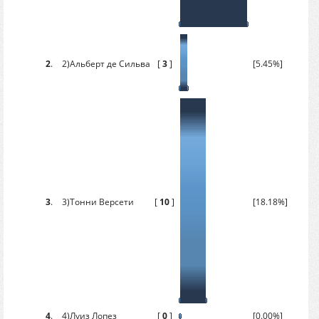
2
.
2)Альберт де Сильва
[
3
]
[5.45%]
3
.
3)Тонни Версети
[
10
]
[18.18%]
4
.
4)Луиз Лопез
[
0
]
[0.00%]