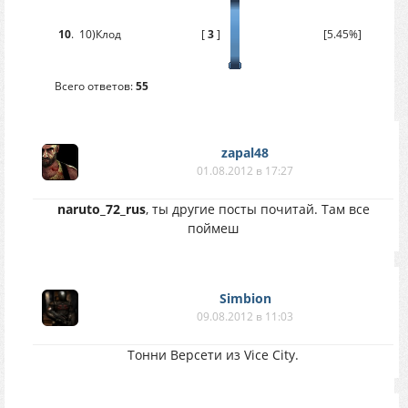
10
.
10)Клод
[
3
]
[5.45%]
Всего ответов:
55
zapal48
01.08.2012 в 17:27
naruto_72_rus
, ты другие посты почитай. Там все
поймеш
Simbion
09.08.2012 в 11:03
Тонни Версети из Vice City.