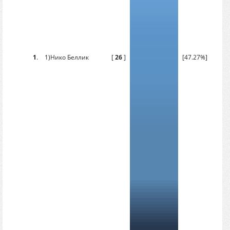
1
.
1)Нико Беллик
[
26
]
[47.27%]