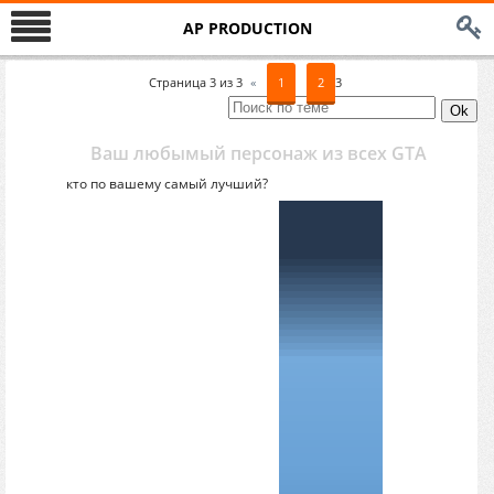
AP PRODUCTION
Страница
3
из
3
«
1
2
3
Ваш любымый персонаж из всех GTA
кто по вашему самый лучший?