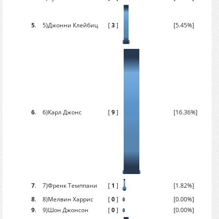
5
.
5)Джонни Клейбиц
[
3
]
[5.45%]
6
.
6)Карл Джонс
[
9
]
[16.36%]
7
.
7)Френк Темппани
[
1
]
[1.82%]
8
.
8)Мелвин Харрис
[
0
]
[0.00%]
9
.
9)Шон Джонсон
[
0
]
[0.00%]