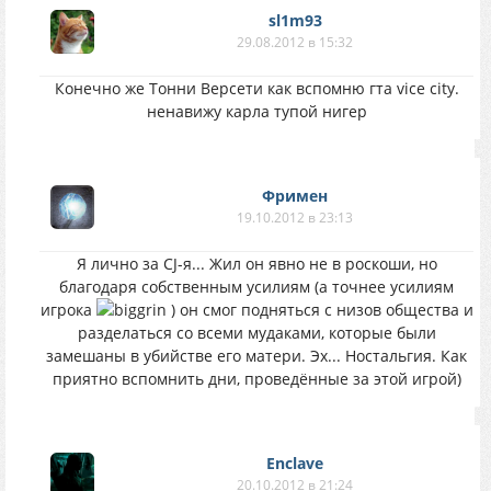
sl1m93
29.08.2012 в 15:32
Конечно же Тонни Версети как вспомню гта vice city.
ненавижу карла тупой нигер
Фримен
19.10.2012 в 23:13
Я лично за CJ-я... Жил он явно не в роскоши, но
благодаря собственным усилиям (а точнее усилиям
игрока
) он смог подняться с низов общества и
разделаться со всеми мудаками, которые были
замешаны в убийстве его матери. Эх... Ностальгия. Как
приятно вспомнить дни, проведённые за этой игрой)
Enclave
20.10.2012 в 21:24