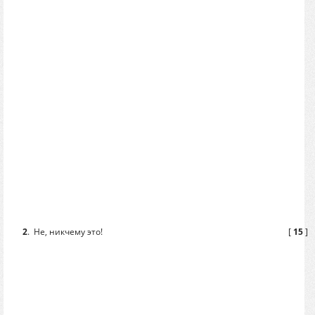
2
.
Не, никчему это!
[
15
]