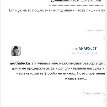
Добавлено
(26.07.2012, 01:46)
---------------------------------------------
Если уж на то пошло, значки под авами - тоже лишний по
Отредактировал
mo
mr_AHAPXuCT
26.07.2012 в 02:04
mothafucka
, а я учёный, мне межклановые разборки до 
долго не продержится, да и дополнительная нагрузка на 
частенько лагает), особо не нужна... Но это моё мнени
навязываю...
Отредактировал
mr_A