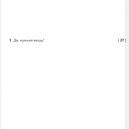
1
.
Да, нужная вещь!
[
27
]