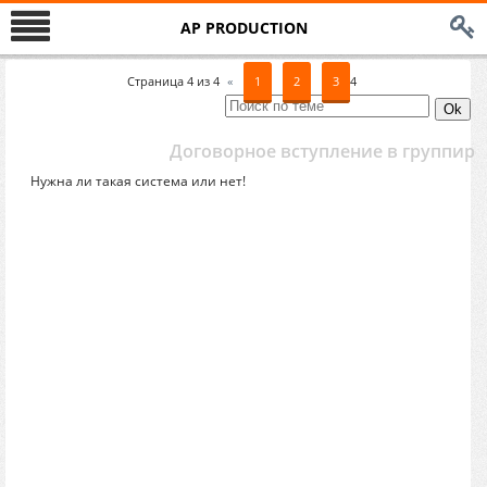
AP PRODUCTION
Страница
4
из
4
«
1
2
3
4
Договорное вступление в группиро
Нужна ли такая система или нет!