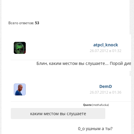
Всего ответов:
53
atpcl_knock
26.07.2012 в 01:32
Блин, каким местом вы слушаете... Порой диву
DemD
26.07.2012 в 01:36
Quote
(
mothafucka
)
каким местом вы слушаете
0_о ушным а ты?