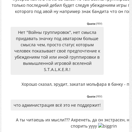
только последний дебил будет следуя убеждениям игры п
которого под авой ну например знак бандита что он го
Quote
(
FRY
)
Нет "Войны группировок", нет смысла
придавать значку под аватаром больше
смысла чем, просто статус которым
человек показывает своё предпочтение к
убеждениям той или иной группировки в
вымышленной игровой вселеной
S.T.A.L.K.E.R.!
Хорошо сказал, эрудит, закатал мольфара в банку - п
Quote
(
FRY
)
что администрация всё это не поддержит!
А ты читаешь их мысли??? Ахренеть, да он экстрасен, н
спорить уууу