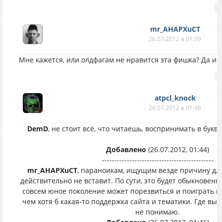
mr_AHAPXuCT
26.07.2012 в 01:39
Мне кажется, или олдфагам не нравится эта фишка? Да и м
atpcl_knock
26.07.2012 в 01:46
DemD
, не стоит всё, что читаешь, воспринимать в букв
Добавлено
(26.07.2012, 01:44)
---------------------------------------------
mr_AHAPXuCT
, параноикам, ищущим везде причину дл
действительно не вставит. По сути, это будет обыкновенн
совсем юное поколение может порезвиться и поиграть в 
чем хотя б какая-то поддержка сайта и тематики. Где вы 
не понимаю.