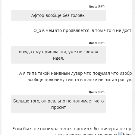
Quote
(
FRY
)
Афтор вообще без головы
O_o в чём это проявляется, в том что я не достиг
Quote
(
FRY
)
и куда ему пришла эта, уже не свежая
идея,
А я типа такой наивный лузер что подумал что изобрёл
вообще половину текста в шапке не читал рас уж
Quote
(
FRY
)
Больше того, он реально не понимает чего
просит
Если бы я не понимал чего я просил я бы ничерта не прос
а так я вроде знаю что прошу