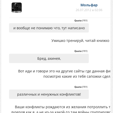
Мольфар
26.07.2012 в 02:06
Quote
(
FRY
)
и вообще не понимаю что, тут написано
Умишко тренируй, читай книжко
Quote
(
FRY
)
Бред, ахинея,
Вот иди и говори это на другие сайты где данная фиш
посмотрю какие из тебя сапожки сдел
Quote
(
FRY
)
различных и ненужных конфликтов!
Ваши конфликты рождаются из желания потроллить т
лузеров как я,
а не из-за какой-то там войны группировок,