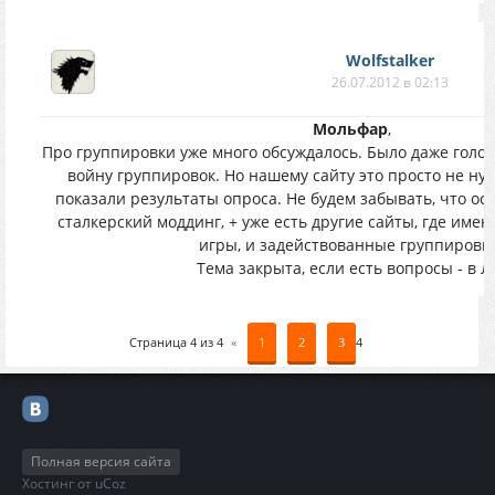
Wolfstalker
26.07.2012 в 02:13
Мольфар
,
Про группировки уже много обсуждалось. Было даже голос
войну группировок. Но нашему сайту это просто не ну
показали результаты опроса. Не будем забывать, что осн
сталкерский моддинг, + уже есть другие сайты, где име
игры, и задействованные группировк
Тема закрыта, если есть вопросы - в Л
Страница
4
из
4
«
1
2
3
4
Полная версия сайта
Хостинг от
uCoz