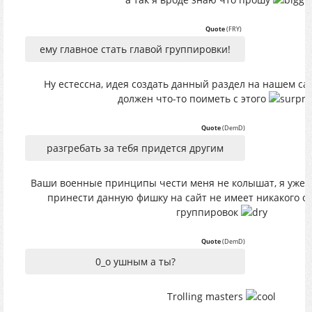
Quote
(
FRY
)
ему главное стать главой группировки!
Ну естессна, идея создать данный раздел на нашем сай
должен что-то поиметь с этого
Quote
(
DemD
)
разгребать за тебя придется другим
Ваши военные принципы чести меня не колышат, я уже г
принести данную фишку на сайт не имеет никакого о
группировок
Quote
(
DemD
)
0_о ушным а ты?
Trolling masters