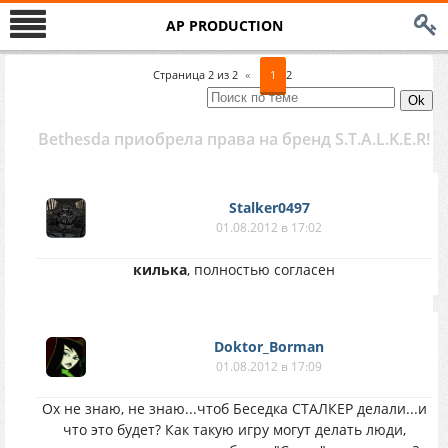
AP PRODUCTION
Страница
2
из
2
«
1
2
Bethesda приобрела права на бренд S.T.A.L.K.E.R!
Stalker0497
01.08.2012 в 17:02
килька
, полностью согласен
Doktor_Borman
01.08.2012 в 17:09
Ох не знаю, не знаю...чтоб Беседка СТАЛКЕР делали...и
что это будет? Как такую игру могут делать люди,