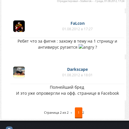
Отредактировал
--Stalkerok--
-
Среда, 01.08.2012, 17:24
FaLcon
01.08.2012 в 17:27
Ребят что за фигня : захожу в тему на 1 стрницу и
антивирус ругается
?
Darkscape
01.08.2012 в 18:01
Полнейший бред
И это уже опровергли на офф. странице в Facebook
Страница
2
из
2
«
1
2