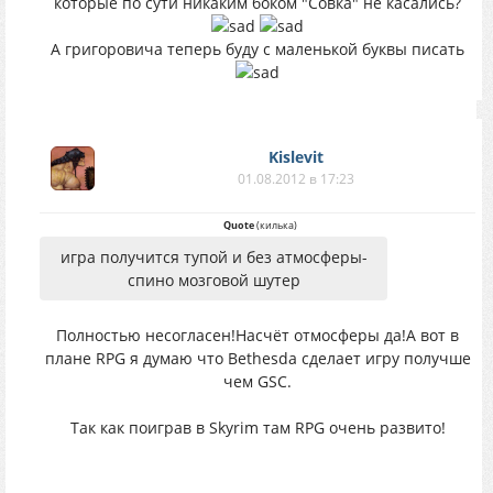
которые по сути никаким боком "Совка" не касались?
А григоровича теперь буду с маленькой буквы писать
Kislevit
01.08.2012 в 17:23
Quote
(
килька
)
игра получится тупой и без атмосферы-
спино мозговой шутер
Полностью несогласен!Насчёт отмосферы да!А вот в
плане RPG я думаю что Bethesda сделает игру получше
чем GSC.
Так как поиграв в Skyrim там RPG очень развито!