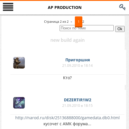
AP PRODUCTION
Страница
2
из
2
«
1
2
new build again
Пригоршня
21.09.2010 в 18:14
Кто?
DEZERTIR1W2
21.09.2010 в 18:15
http://narod.ru/disk/25136888000/gamedata.db0.html
кусочег с АМК форума...