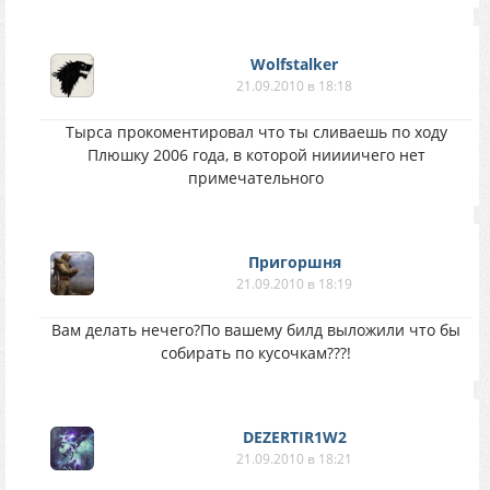
Wolfstalker
21.09.2010 в 18:18
Тырса прокоментировал что ты сливаешь по ходу
Плюшку 2006 года, в которой ниииичего нет
примечательного
Пригоршня
21.09.2010 в 18:19
Вам делать нечего?По вашему билд выложили что бы
собирать по кусочкам???!
DEZERTIR1W2
21.09.2010 в 18:21