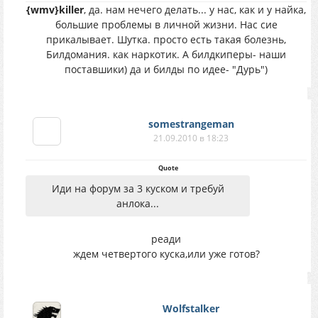
{wmv}killer
, да. нам нечего делать... у нас, как и у найка,
большие проблемы в личной жизни. Нас сие
прикалывает. Шутка. просто есть такая болезнь,
Билдомания. как наркотик. А билдкиперы- наши
поставшики) да и билды по идее- "Дурь")
somestrangeman
21.09.2010 в 18:23
Quote
Иди на форум за 3 куском и требуй
анлока...
реади
ждем четвертого куска,или уже готов?
Wolfstalker