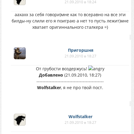
21.09.2010 в 18:24
аахахх за себя говори)мне как то всеравно на все эти
билды-ну слили его я поиграю а нет то пусть лежит)мне
хватает оригиннального сталкера =)
Пригоршня
21.09.2010 в 18:27
От грубости воздержусь!
Добавлено
(21.09.2010, 18:27)
---------------------------------------------
Wolfstalker
, я не про твой пост.
Wolfstalker
21.09.2010 в 18:27