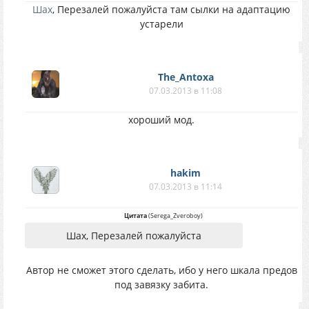
Шах
, Перезалей пожалуйста там сылки на адаптацию
устарели
The_Antoxa
07.03.2013 в 11:08
хороший мод.
hakim
07.03.2013 в 11:14
Цитата
(
Serega_Zveroboy
)
Шах, Перезалей пожалуйста
Автор не сможет этого сделать, ибо у него шкала предов
под завязку забита.