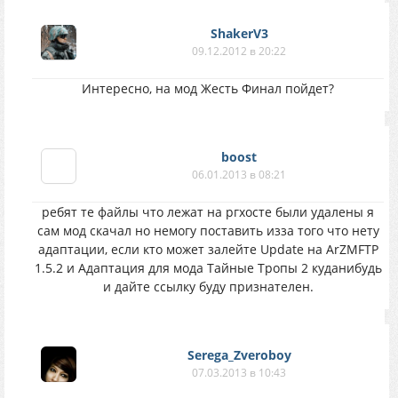
ShakerV3
09.12.2012 в 20:22
Интересно, на мод Жесть Финал пойдет?
boost
06.01.2013 в 08:21
ребят те файлы что лежат на ргхосте были удалены я
сам мод скачал но немогу поставить изза того что нету
адаптации, если кто может залейте Update на ArZMFTP
1.5.2 и Адаптация для мода Тайные Тропы 2 куданибудь
и дайте ссылку буду признателен.
Serega_Zveroboy
07.03.2013 в 10:43