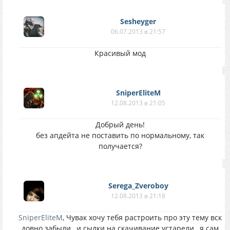
Sesheyger
06.07.2013 в 21:57
Красивый мод
SniperEliteM
12.08.2013 в 21:05
Добрый день!
без апдейта не поставить по нормальному, так
получается?
Serega_Zveroboy
12.08.2013 в 21:18
SniperEliteM
, Чувак хочу тебя растроить про эту тему вск
довно забыли , и сылки на скачивание устарели , я сам