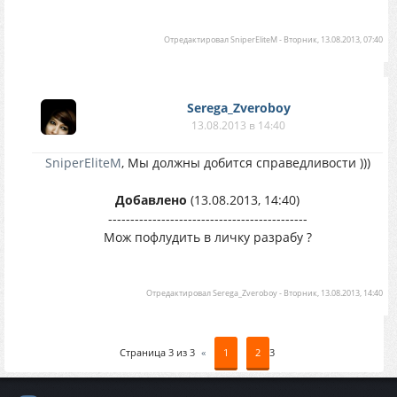
Отредактировал
SniperEliteM
-
Вторник, 13.08.2013, 07:40
Serega_Zveroboy
13.08.2013 в 14:40
SniperEliteM
, Мы должны добится справедливости )))
Добавлено
(13.08.2013, 14:40)
---------------------------------------------
Мож пофлудить в личку разрабу ?
Отредактировал
Serega_Zveroboy
-
Вторник, 13.08.2013, 14:40
Страница
3
из
3
«
1
2
3