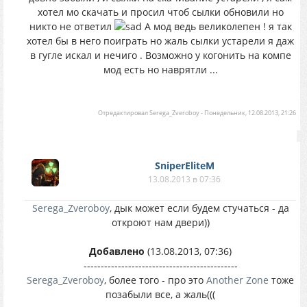
хотел мо скачать и просил чтоб сылки обновили но
никто не ответил
А мод ведь великолепен ! я так
хотел бы в него поиграть но жаль сылки устарели я даж
в гугле искал и нечиго . Возможно у когонить на компе
мод есть но наврятли ...
Отредактировал
Serega_Zveroboy
-
Понедельник, 12.08.2013, 21:26
SniperEliteM
13.08.2013 в 07:36
Serega_Zveroboy
, дык может если будем стучаться - да
откроют нам двери))
Добавлено
(13.08.2013, 07:36)
---------------------------------------------
Serega_Zveroboy
, более того - про это
Another Zone
тоже
позабыли все, а жаль(((