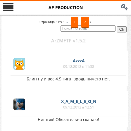
AP PRODUCTION
Страница
3
из
3
«
1
2
3
ArZMFTP v1.5.2
AzzzA
09.12.2012 в 11:38
Блин ну и вес 4.5 гига
вродь ничего нет.
X_A_M_E_L_E_O_N
09.12.2012 в 12:51
Ништяк! Обязательно скачаю!