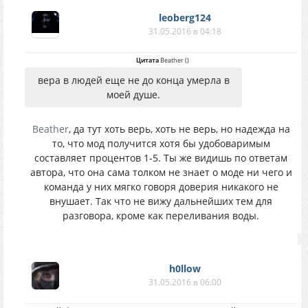
leoberg124
31.05.2016 в 04:18
Цитата
Beather
(
)
вера в людей еще не до конца умерла в
моей душе.
Beather
, да тут хоть верь, хоть не верь, но надежда на
то, что мод получится хотя бы удобоваримым
составляет процентов 1-5. Ты же видишь по ответам
автора, что она сама толком не знает о моде ни чего и
команда у них мягко говоря доверия никакого не
внушает. Так что не вижу дальнейших тем для
разговора, кроме как переливания воды.
h0llow
31.05.2016 в 06:00