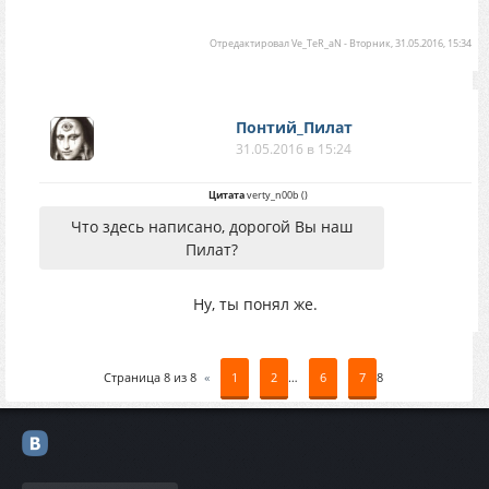
Отредактировал
Ve_TeR_aN
-
Вторник, 31.05.2016, 15:34
Понтий_Пилат
31.05.2016 в 15:24
Цитата
verty_n00b
(
)
Что здесь написано, дорогой Вы наш
Пилат?
Ну, ты понял же.
Страница
8
из
8
«
1
2
…
6
7
8