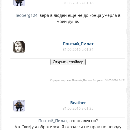
31.05.2016 в 01:16
leoberg124
, вера в людей еще не до конца умерла в
моей душе.
Понтий_Пилат
31.05.2016 в 01:34
Отредактировал
Понтий_Пилат
-
Вторник, 31.05.2016, 01:34
Beather
31.05.2016 в 01:35
Понтий_Пилат
, очень вкусно?
А к Скифу я обратился. Я оказался не прав по поводу