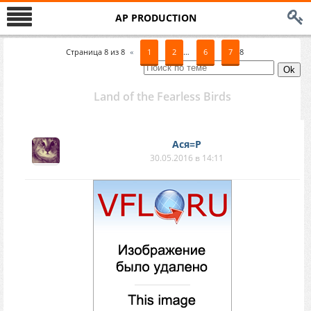
AP PRODUCTION
Страница
8
из
8
«
1
2
…
6
7
8
Land of the Fearless Birds
Ася=P
30.05.2016 в 14:11