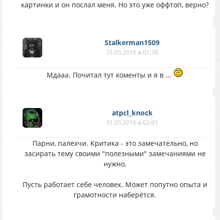
картинки и он послал меня. Но это уже оффтоп, верно?
Stalkerman1509
31.05.2016 в 01:38
Мдааа. Почитал тут коменты и я в ...
atpcl_knock
31.05.2016 в 02:01
Парни, палехчи. Критика - это замечательно, но
засирать тему своими "полезными" замечаниями не
нужно.
Пусть работает себе человек. Может попутно опыта и
грамотности наберётся.