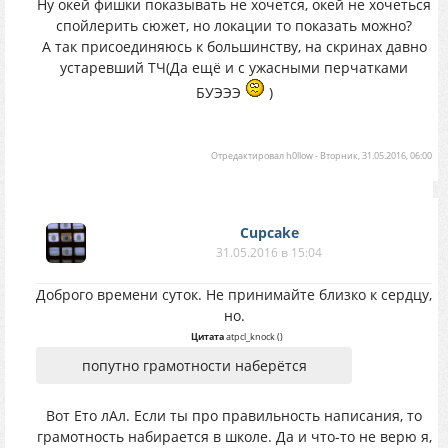
Ну окей фишки показывать не хочется, окей не хочеться
спойлерить сюжет, но локации то показать можно?
А так присоединяюсь к большинству, на скринах давно
устаревший ТЧ(Да ещё и с ужасными перчатками
БУЭЭЭ
)
Отредактировал
h0llow
-
Вторник, 31.05.2016, 06:00
Cupcake
31.05.2016 в 15:04
Доброго времени суток. Не принимайте близко к сердцу,
но.
Цитата
atpcl_knock
(
)
попутно грамотности наберётся
Вот Ето лАл. Если ты про правильность написания, то
грамотность набирается в школе. Да и что-то не верю я,