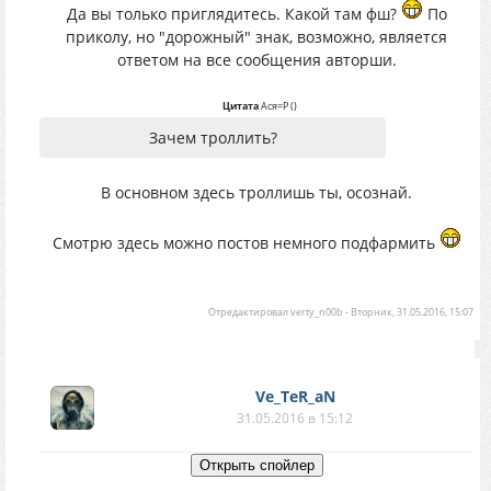
Да вы только приглядитесь. Какой там фш?
По
приколу, но "дорожный" знак, возможно, является
ответом на все сообщения авторши.
Цитата
Ася=P
(
)
Зачем троллить?
В основном здесь троллишь ты, осознай.
Смотрю здесь можно постов немного подфармить
Отредактировал
verty_n00b
-
Вторник, 31.05.2016, 15:07
Ve_TeR_aN
31.05.2016 в 15:12