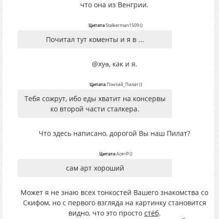
что она из Венгрии.
Цитата
Stalkerman1509
(
)
Почитал тут коменты и я в ...
@хуɘ, как и я.
Цитата
Понтий_Пилат
(
)
Тебя сожрут, ибо еды хватит на консервы
ко второй части сталкера.
Что здесь написано, дорогой Вы наш Пилат?
Цитата
Ася=P
(
)
сам арт хороший
Может я не знаю всех тонкостей Вашего знакомства со
Скифом, но с первого взгляда на картинку становится
видно, что это просто
стёб
.