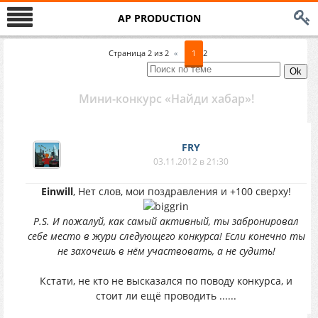
AP PRODUCTION
Страница
2
из
2
«
1
2
Мини-конкурс «Найди хабар»!
FRY
03.11.2012 в 21:30
Einwill
, Нет слов, мои поздравления и +100 сверху!
P.S. И пожалуй, как самый активный, ты забронировал
себе место в жури следующего конкурса! Если конечно ты
не захочешь в нём участвовать, а не судить!
Кстати, не кто не высказался по поводу конкурса, и
стоит ли ещё проводить ......