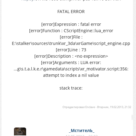
FATAL ERROR
[error]Expression : fatal error
[error]Function : CScriptEngine::lua_error
[error]File :
E:\stalker\sources\trunk\xr_3da\xrGame\script_engine.cpp
[error]Line : 73
[error]Description : <no expression>
[error]Arguments : LUA error:
...g\s.t.a.l.k.e.r\gamedata\scripts\xr_motivator.script:356:
attempt to index a nil value
stack trace:
Отредактировал
Enclave
-
Вторник, 19.02.2013, 21:32
_МстителЬ_