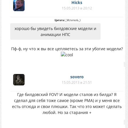
Hicks
15.05.2013 в 20:12
Цитата
(
_МстителЬ_
)
хорошо бы увидеть билдовские модели и
анимации НПС
Пф-ф, ну что ж вы все цепляетесь за эти убогие модели?
sovero
15.05.2013 в 21:51
Где билдовский FOV? И модели сталов из билда? Я
сделал для себя тоже самое (кроме РМА) и у меня все
есть отсюда и свои плюшки. Так что это может сделать
любой. Но за старания +