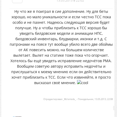
13.05.2013 в 22:02
Ну что же я поиграл в сие дополнение. Ну для беты
хорошо, но мало уникальности и если честно ТСС пока
особо и не пахнет. Надеюсь следующая версия будет
получше. Ну а чтобы приблизить к ТСС хорошо бы
увидеть билдовские модели и анимации НПС,
билдовский инвентарь, блудмарки, иконки и т.д. С
патронами на поясе тут вообще убило всего две обоймы
от АК повесить можно, на большем количестве
вылетает. Вылет на статике тоже пока что огорчает.
Хотелось бы ещё увидеть исправление недочётов РМА.
Вообщем советую автору исправить недочёты и
прислушаться к моему мнению если он действительно
хочет приблизить к ТСС. Если что извиняйте, я просто
высказал своё мнение.
Отредактировал
_МстителЬ_
-
Понедельник, 13.05.2013, 22:08