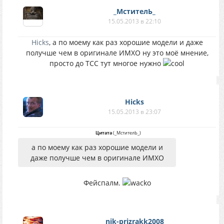
_МстителЬ_
15.05.2013 в 22:10
Hicks
, а по моему как раз хорошие модели и даже
получше чем в оригинале ИМХО ну это моё мнение,
просто до ТСС тут многое нужно
Hicks
15.05.2013 в 23:07
Цитата
(
_МстителЬ_
)
а по моему как раз хорошие модели и
даже получше чем в оригинале ИМХО
Фейспалм.
nik-prizrakk2008