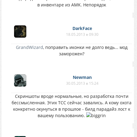
в инвентаре из AMK. Непорядок
DarkFace
18.05.2013 в 09:30
GrandWizard
, поправить иконки не долго ведь... мод
заморожен?
Newman
30.05.2013 в 15:24
Скриншоты вроде нормальные, но разработка почти
бессмысленная. Этих ТСС сейчас завались. А кому охота
конкретно окунуться в прошлое - билд парадайз лост к
вашему пользованию.