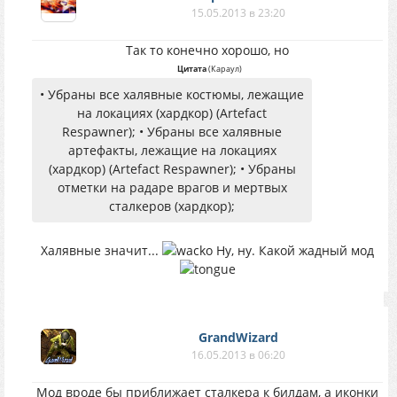
15.05.2013 в 23:20
Так то конечно хорошо, но
Цитата
(
Караул
)
• Убраны все халявные костюмы, лежащие
на локациях (хардкор) (Artefact
Respawner); • Убраны все халявные
артефакты, лежащие на локациях
(хардкор) (Artefact Respawner); • Убраны
отметки на радаре врагов и мертвых
сталкеров (хардкор);
Халявные значит...
Ну, ну. Какой жадный мод
GrandWizard
16.05.2013 в 06:20
Мод вроде бы приближает сталкера к билдам, а иконки