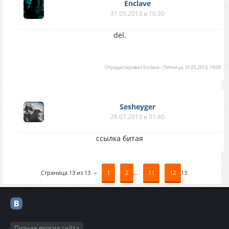
Enclave
31.05.2013 в 16:30
del.
Отредактировал
Enclave
-
Пятница, 31.05.2013, 19:09
Sesheyger
28.07.2013 в 01:40
ссылка битая
Страница
13
из
13
«
1
2
…
11
12
13
Полная версия сайта