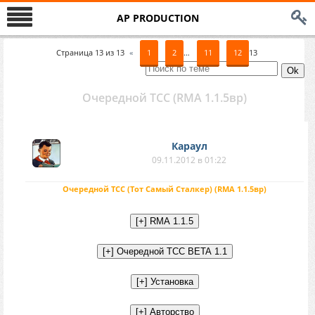
AP PRODUCTION
Страница
13
из
13
«
1
2
…
11
12
13
Очередной ТСС (RMA 1.1.5вр)
Караул
09.11.2012 в 01:22
Очередной ТСС (Тот Самый Сталкер) (RMA 1.1.5вр)