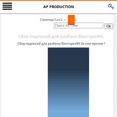
AP PRODUCTION
Страница
2
из
2
«
1
2
Сбор подписей для разбана Винторез94.
Сбор подписей для разбана Винторез94.За или против ?