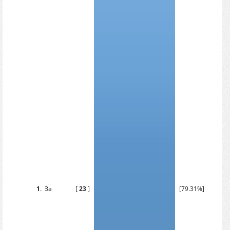
1
.
За
[
23
]
[79.31%]