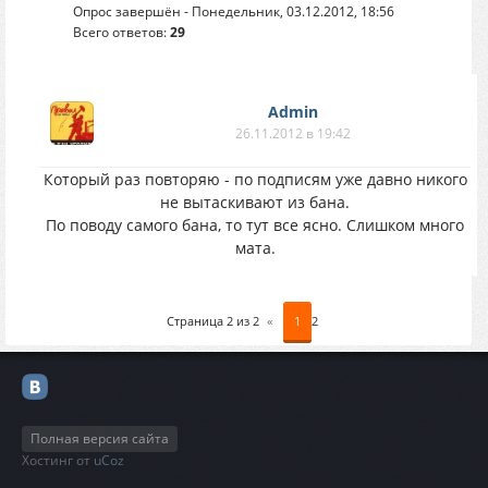
Опрос завершён - Понедельник, 03.12.2012, 18:56
Всего ответов:
29
Аdmin
26.11.2012 в 19:42
Который раз повторяю - по подписям уже давно никого
не вытаскивают из бана.
По поводу самого бана, то тут все ясно. Слишком много
мата.
Страница
2
из
2
«
1
2
Полная версия сайта
Хостинг от
uCoz