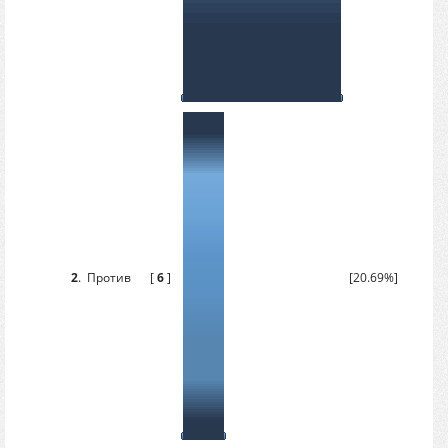
2
.
Против
[
6
]
[20.69%]