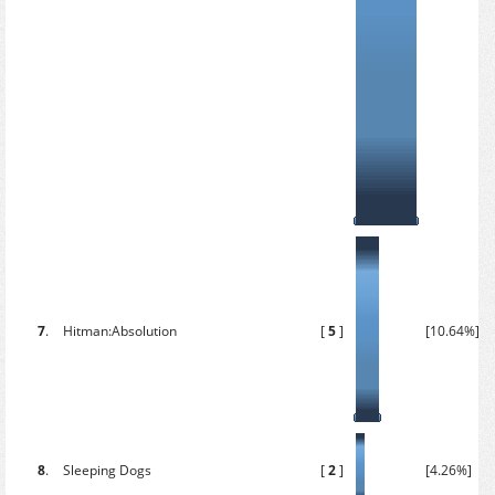
7
.
Hitman:Absolution
[
5
]
[10.64%]
8
.
Sleeping Dogs
[
2
]
[4.26%]