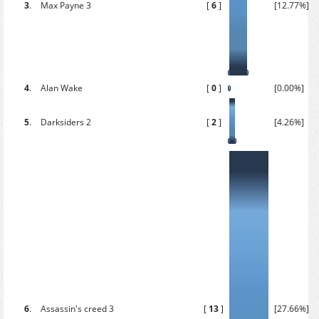
3
.
Max Payne 3
[
6
]
[12.77%]
4
.
Alan Wake
[
0
]
[0.00%]
5
.
Darksiders 2
[
2
]
[4.26%]
6
.
Assassin's creed 3
[
13
]
[27.66%]