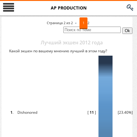
AP PRODUCTION
Страница
2
из
2
«
1
2
Лучший экшен 2012 года
Какой экшен по вашему мнению лучший в этом году?
1
.
Dishonored
[
11
]
[23.40%]