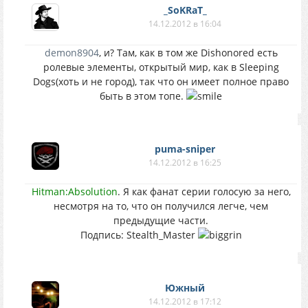
_SoKRaT_
14.12.2012 в 16:04
demon8904
, и? Там, как в том же Dishonored есть
ролевые элементы, открытый мир, как в Sleeping
Dogs(хоть и не город), так что он имеет полное право
быть в этом топе.
puma-sniper
14.12.2012 в 16:25
Hitman:Absolution
. Я как фанат серии голосую за него,
несмотря на то, что он получился легче, чем
предыдущие части.
Подпись: Stealth_Master
Южный
14.12.2012 в 17:12