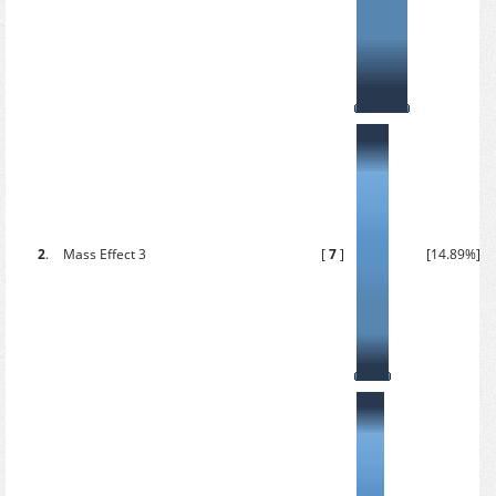
2
.
Mass Effect 3
[
7
]
[14.89%]