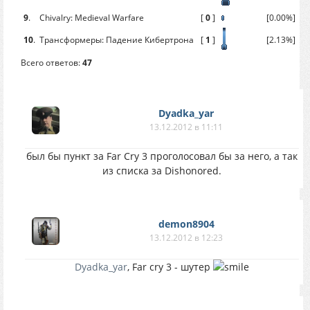
9
.
Chivalry: Medieval Warfare
[
0
]
[0.00%]
10
.
Трансформеры: Падение Кибертрона
[
1
]
[2.13%]
Всего ответов:
47
Dyadka_yar
13.12.2012 в 11:11
был бы пункт за Far Cry 3 проголосовал бы за него, а так
из списка за Dishonored.
demon8904
13.12.2012 в 12:23
Dyadka_yar
, Far cry 3 - шутер