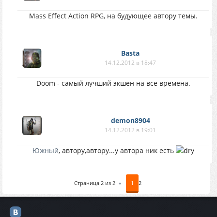
Mass Effect Action RPG, на будующее автору темы.
Basta
14.12.2012 в 18:47
Doom - самый лучший экшен на все времена.
demon8904
14.12.2012 в 19:01
Южный
, автору,автору...у автора ник есть
Страница
2
из
2
«
1
2