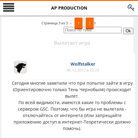
AP PRODUCTION
Страница
3
из
3
«
1
2
3
Вылетает игра
Wolfstalker
06.12.2012 в 20:23
Сегодня многие заметили что при попытке зайти в игру
(Ориентировочно только Тень Чернобыля) происходит
вылет.
По всей видимости, имеются какие то проблемы с
сервером GSC. Поэтому, что бы игра не вылетала -
отключайтесь от интернета (Или запрещайте
приложению доступ в интернет-Теоретически должно
помочь).