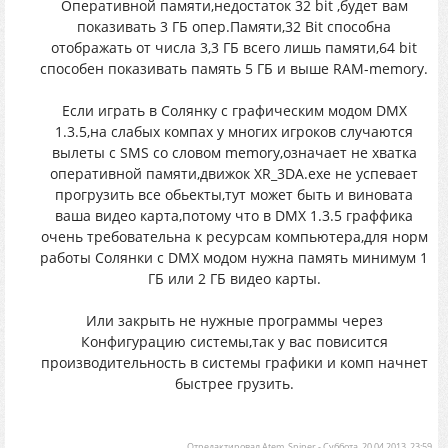
Оперативной памяти,недостаток 32 bit ,будет вам
показивать 3 ГБ опер.Памяти,32 Bit способна
отображать от числа 3,3 ГБ всего лишь памяти,64 bit
способен показивать память 5 ГБ и выше RAM-memory.
Если играть в Солянку с графическим модом DMX
1.3.5,на слабых компах у многих игроков случаются
вылеты с SMS со словом memory,означает не хватка
оперативной памяти,движок XR_3DA.exe не успевает
прогрузить все обьекты,тут может быть и виновата
ваша видео карта,потому что в DMX 1.3.5 граффика
очень требовательна к ресурсам компьютера,для норм
работы Солянки с DMX модом нужна память минимум 1
ГБ или 2 ГБ видео карты.
Или закрыть не нужные программы через
Конфигурацию системы,так у вас повисится
производительность в системы графики и комп начнет
быстрее грузить.
Отредактировал
Atem_Sniper
-
Суббота, 20.04.2013, 23:59