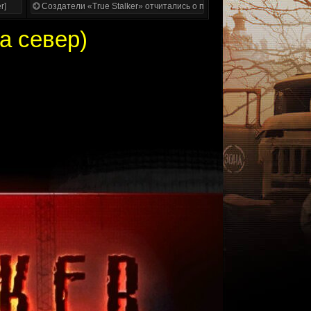
r]
Создатели «True Stalker» отчитались о проделанной работе
на север)