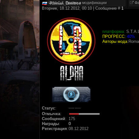
NLC 7. Правки и модификации
Фа
Roman_Dmitrov
Вторник, 18.12.2012, 00:10 | Сообщение #
1
платформа:
S.T.A.
ПРОГРЕСС:
40%
Авторы мода
:Roma
Статус
:
Отмычка
:
Сообщений
:
175
Награды
:
0
Регистрация
:
08.12.2012