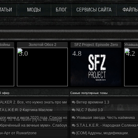
ТАТЬИ
МОДЫ
БЛОГ
СЕРВИСЫ САЙТА
ФАЙЛ
Войны
Золотой Обоз 2
SFZ Project: Episode Zero
Упавшая
3.0
4.8
4.2
й эфир
Самые популярные темы
ALKER 2. Все, что нужно знать про мир, геймплей и сюжет | Разбор трейлера
Ветер времени 1.3
T.A.L.K.E.R. 2 Картина Маслом
NLC 7 Build 3.0
оги июня и июля 2020 года. Список нововведений
Упавшая звезда. Честь наёмника
Way To The North (путь на север))
бречённый на вечные муки». Слабоумие и отвага
S.T.A.L.K.E.R. - Народная Солянка
н-Арт от Ruwartzone
[COM] Аддоны, модификации.