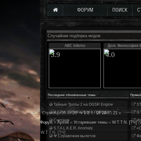
ФОРУМ
ПОИСК
С
Случайная подборка модов
ABC Inferno
Долг. Философия 
3.9
4.0
Последние обновленные темы
Прямо
Тайные Тропы 2 на OGSR Engine
ST
И.Г.Р.А. "ПОИГАРЕМ В ГОРОДА"
S.
Страница
20
из
21
«
1
2
…
18
19
20
21
»
Считаем
Ит
Форум
»
Архив
»
Устаревшие темы
»
W.T.T.N. [ТЧ]
(
S.T.A.L.K.E.R. Anomaly
«О
W.T.T.N. [ТЧ]
⚒ Справочник вылетов
Фа