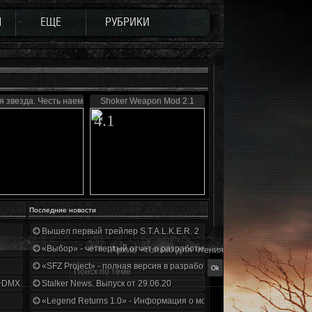
Ы
ЕЩЕ
РУБРИКИ
 звезда. Честь наемника
Shoker Weapon Mod 2.1
4.1
Последние новости
Вышел первый трейлер S.T.A.L.K.E.R. 2
«Выбор» - четвертый отчет о разработке!
Архив - только для чтения
«SFZ Project» - полная версия в разработке!
+DMX 1.3.5.ООП.МА.К.
Stalker News. Выпуск от 29.06.20
«Legend Returns 1.0» - Информация о моде за июнь 2020