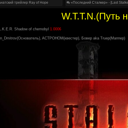
натский трейлер Ray of Hope
«Последний Сталкер» - [Last Stalke
W.T.T.N.(Путь 
L.K.E.R. Shadow of chernobyl
1.0006
n_Dmitrov(Основатель), ACTPOHOM(квестер), Бовер aka Truep(Маппер)