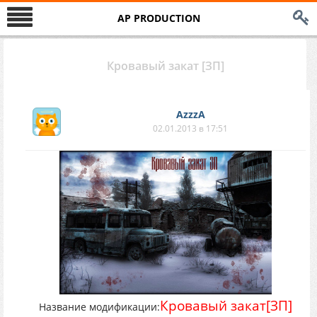
AP PRODUCTION
Кровавый закат [ЗП]
AzzzA
02.01.2013 в 17:51
Кровавый закат[ЗП]
Название модификации: