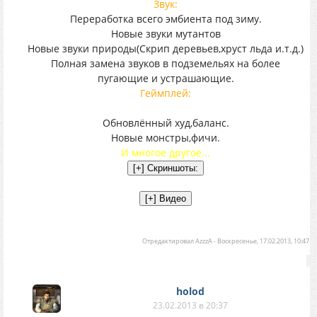
Звук:
Переработка всего эмбиента под зиму.
Новые звуки мутантов
Новые звуки природы(Скрип деревьев,хруст льда и.т.д.)
Полная замена звуков в подземельях на более
пугающие и устрашающие.
Геймплей:
Обновлённый худ,баланс.
Новые монстры,фичи.
И многое другое...
Отредактировал
AzzzA
-
Воскресенье, 17.02.2013, 10:47
holod
23.02.2013 в 20:37