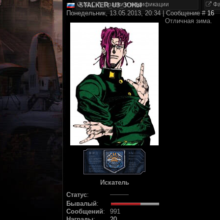
NLC 7. Правки и модификации
Фа
STALKER_U3_3OHbI
Понедельник, 13.05.2013, 20:34 | Сообщение #
16
Отличная зима.
Искатель
Статус
:
Бывалый
:
Сообщений
:
991
Награды
:
20