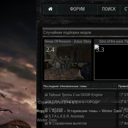
ФОРУМ
ПОИСК
С
Случайная подборка модов
Sleep Of Reason - Zulus Story 0.5
Sins of the past. 
2.4
3.3
Последние обновленные темы
Прямо
Тайные Тропы 2 на OGSR Engine
ST
И.Г.Р.А. "ПОИГАРЕМ В ГОРОДА"
S.
Страница
2
из
2
«
1
2
Считаем
Ит
Форум
»
Архив
»
Устаревшие темы
»
Winter Zone
(З
S.T.A.L.K.E.R. Anomaly
«О
Winter Zone
⚒ Справочник вылетов
Фа