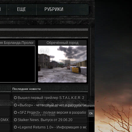
Ы
ЕЩЕ
РУБРИКИ
ия Борланда.Пролог
Обречённый город
4.2
Последние новости
Вышел первый трейлер S.T.A.L.K.E.R. 2
«Выбор» - четвертый отчет о разработке!
Архив - только для чтения
«SFZ Project» - полная версия в разработке!
+DMX 1.3.5.ООП.МА.К.
Stalker News. Выпуск от 29.06.20
«Legend Returns 1.0» - Информация о моде за июнь 2020