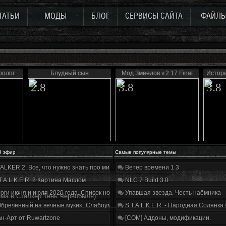
ТАТЬИ
МОДЫ
БЛОГ
СЕРВИСЫ САЙТА
ФАЙЛ
Пролог
Блудный сын
Мод Змеелов v.2.17 Final
Истор
2.8
3.8
3.8
й эфир
Самые популярные темы
ALKER 2. Все, что нужно знать про мир, геймплей и сюжет | Разбор трейлера
Ветер времени 1.3
T.A.L.K.E.R. 2 Картина Маслом
NLC 7 Build 3.0
оги июня и июля 2020 года. Список нововведений
Упавшая звезда. Честь наёмника
има в Сталкер Тень Чернобыля)
бречённый на вечные муки». Слабоумие и отвага
S.T.A.L.K.E.R. - Народная Солянка
н-Арт от Ruwartzone
[COM] Аддоны, модификации.