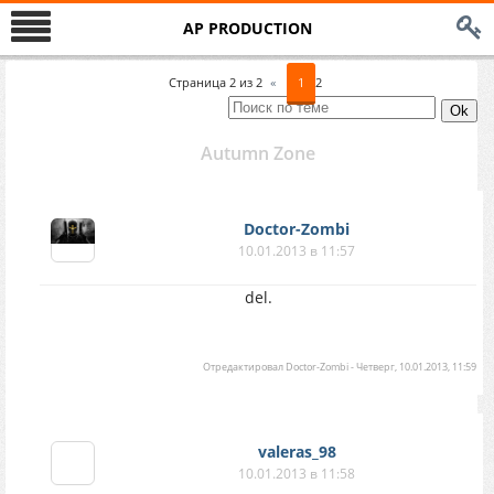
AP PRODUCTION
Страница
2
из
2
«
1
2
Autumn Zone
Doctor-Zombi
10.01.2013 в 11:57
del.
Отредактировал
Doctor-Zombi
-
Четверг, 10.01.2013, 11:59
valeras_98
10.01.2013 в 11:58