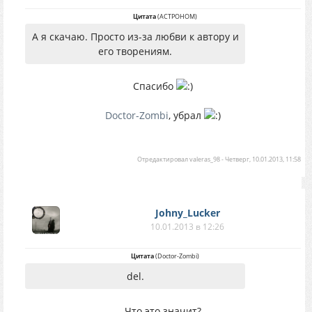
Цитата
(
АСТРОНОМ
)
А я скачаю. Просто из-за любви к автору и
его творениям.
Спасибо
Doctor-Zombi
, убрал
Отредактировал
valeras_98
-
Четверг, 10.01.2013, 11:58
Johny_Lucker
10.01.2013 в 12:26
Цитата
(
Doctor-Zombi
)
del.
Что это значит?