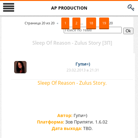
AP PRODUCTION
Страница
20
из
20
«
1
2
…
18
19
20
Sleep Of Reason - Zulus Story [ЗП]
Гупи=)
23.02.2013 в 21:31
Sleep Of Reason - Zulus Story.
Автор:
Гупи=)
Платформа:
Зов Припяти. 1.6.02
Дата выхода:
TBD.