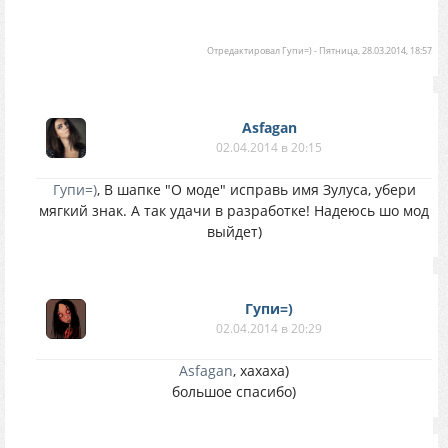
Отредактировал
Гупи=)
-
Пятница, 28.03.2014, 18:57
Asfagan
02.04.2014 в 20:15
Гупи=)
, В шапке "О моде" исправь имя Зулуса, убери
мягкий знак. А так удачи в разработке! Надеюсь шо мод
выйдет)
Гупи=)
02.04.2014 в 20:29
Asfagan
, хахаха)
большое спасибо)