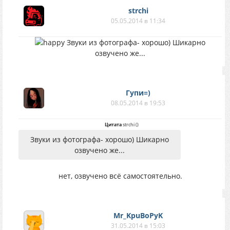
strchi
05.05.2014 в 11:34
Звуки из фотографа- хорошо) Шикарно
озвучено же...
Гупи=)
08.05.2014 в 19:53
Цитата
strchi
(
)
Звуки из фотографа- хорошо) Шикарно
озвучено же...
нет, озвучено всё самостоятельно.
Mr_KpuBoPyK
31.05.2014 в 15:03