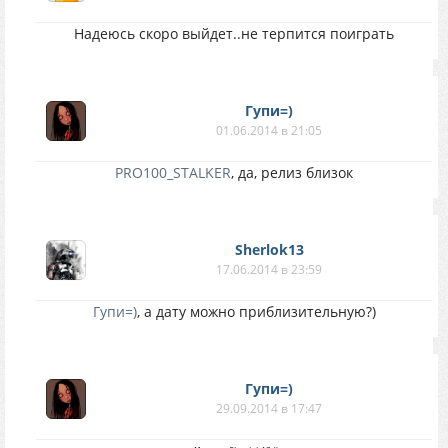
Надеюсь скоро выйдет..не терпится поиграть
Гупи=)
01.06.2014 в 21:05
PRO100_STALKER
, да, релиз близок
Sherlok13
17.06.2014 в 23:59
Гупи=)
, а дату можно приблизительную?)
Гупи=)
29.09.2014 в 17:47