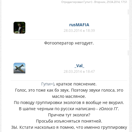
Отредактировал
Гупи=)
-
Вторник, 29.04.2014, 17:51
rusMAFIA
28.03.2014 в 18:39
Фотооператор негодует.
_Val_
28.03.2014 в 18:47
Гупи=)
, краткое пояснение.
Голос, это тоже как бэ звук. Поэтому звуки голоса, это
масло масляное.
По поводу группировки экологов я вообще не вкурил.
В шапке черным по русски написано -
гОлоса ГГ
.
Причем тут экологи?
Просьба изъясняться понятней.
ЗЫ. Кстати насколько я помню, что именно группировку