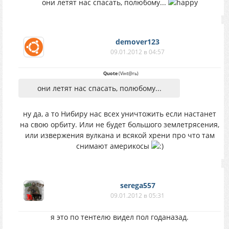
они летят нас спасать, полюбому...
demover123
09.01.2012 в 04:57
Quote
(
Viнt@rь
)
они летят нас спасать, полюбому...
ну да, а то Нибиру нас всех уничтожить если настанет
на свою орбиту. Или не будет большого землетрясения,
или извержения вулкана и всякой хрени про что там
снимают америкосы
serega557
09.01.2012 в 05:31
я это по тентелю видел пол годаназад.