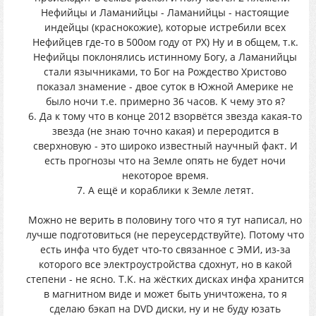
Нефийцы и Ламанийцы - Ламанийцы - настоящие
индейцы (краснокожие), которые истребили всех
Нефийцев где-то в 500ом году от РХ) Ну и в общем, т.к.
Нефийцы поклонялись истинному Богу, а Ламанийцы
стали язычниками, то Бог на Рождество Христово
показал знамение - двое суток в Южной Америке не
было ночи т.е. примерно 36 часов. К чему это я?
6. Да к тому что в конце 2012 взорвётся звезда какая-то
звезда (не знаю точно какая) и переродится в
сверхновую - это широко известный научный факт. И
есть прогнозы что на Земле опять не будет ночи
некоторое время.
7. А ещё и кораблики к Земле летят.
Можно не верить в половину того что я тут написал, но
лучше подготовиться (не переусердствуйте). Потому что
есть инфа что будет что-то связанное с ЭМИ, из-за
которого все электроустройства сдохнут, но в какой
степени - не ясно. Т.К. на жёстких дисках инфа хранится
в магнитном виде и может быть уничтожена, то я
сделаю бэкап на DVD диски, ну и не буду юзать