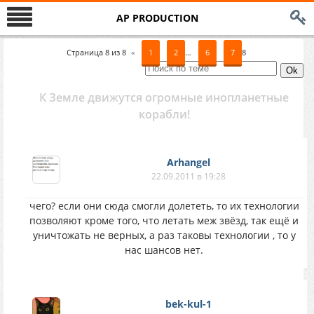
AP PRODUCTION
Страница
8
из
8
«
1
2
…
6
7
8
К Земле движутся огромные инопланетные
корабли!
Arhangel
22.09.2011 в 19:28
чего? если они сюда смогли долететь, то их технологии
позволяют кроме того, что летать меж звёзд, так ещё и
уничтожать не верных, а раз таковы технологии , то у
нас шансов нет.
bek-kul-1