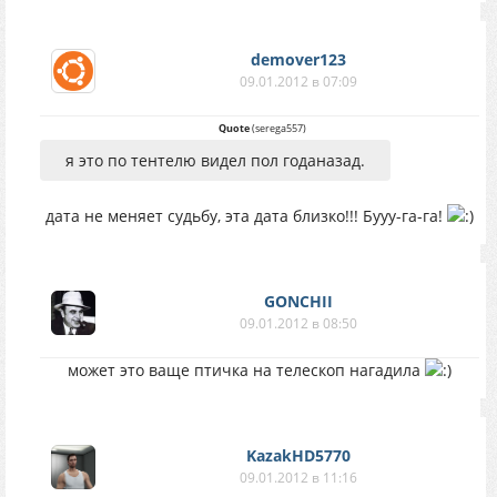
demover123
09.01.2012 в 07:09
Quote
(
serega557
)
я это по тентелю видел пол годаназад.
дата не меняет судьбу, эта дата близко!!! Бууу-га-га!
GONCHII
09.01.2012 в 08:50
может это ваще птичка на телескоп нагадила
KazakHD5770
09.01.2012 в 11:16