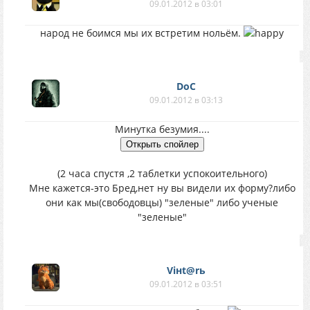
09.01.2012 в 03:01
народ не боимся мы их встретим нольём.
DoC
09.01.2012 в 03:13
Минутка безумия....
(2 часа спустя ,2 таблетки успокоительного)
Мне кажется-это Бред,нет ну вы видели их форму?либо
они как мы(свободовцы) "зеленые" либо ученые
"зеленые"
Viнt@rь
09.01.2012 в 03:51