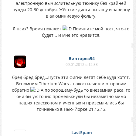
электронную вычислительную технику без крайней
нужды 20-30 декабря. Жёсткие диски вытащу и заверну
в алюминиевую фольгу.
Я псих? Время покажет
Помяните мой пост, что-то
будет... и мне это нравится.
Винторез94
09.01.2012 в 12:33
бред бред бред...Пусть эти фигни летят себе куда хотят.
Вспомним Tiberium Wars - накостыляем и отправим
обратно
А по хорошему-будь то внеземная раса, то
они бы уж точно промелькнули бы незаметно мимо
наших телескопом и ученных и приземлились бы
точненько в Нью-Йорке 21.12.12
LastSpam