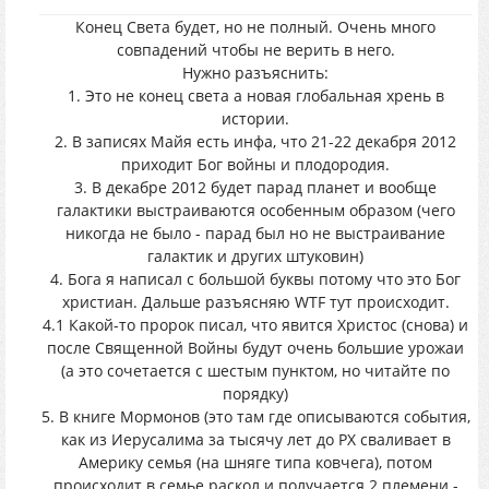
Конец Света будет, но не полный. Очень много
совпадений чтобы не верить в него.
Нужно разъяснить:
1. Это не конец света а новая глобальная хрень в
истории.
2. В записях Майя есть инфа, что 21-22 декабря 2012
приходит Бог войны и плодородия.
3. В декабре 2012 будет парад планет и вообще
галактики выстраиваются особенным образом (чего
никогда не было - парад был но не выстраивание
галактик и других штуковин)
4. Бога я написал с большой буквы потому что это Бог
христиан. Дальше разъясняю WTF тут происходит.
4.1 Какой-то пророк писал, что явится Христос (снова) и
после Священной Войны будут очень большие урожаи
(а это сочетается с шестым пунктом, но читайте по
порядку)
5. В книге Мормонов (это там где описываются события,
как из Иерусалима за тысячу лет до РХ сваливает в
Америку семья (на шняге типа ковчега), потом
происходит в семье раскол и получается 2 племени -