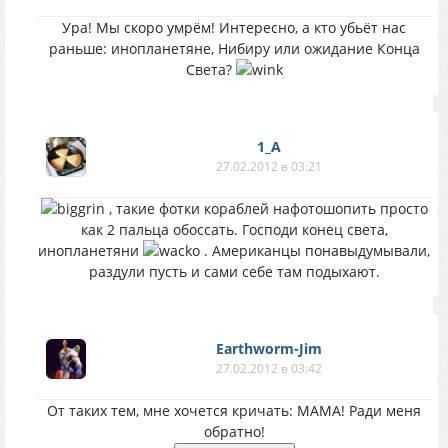
Ура! Мы скоро умрём! Интересно, а кто убьёт нас
раньше: инопланетяне, Нибиру или ожидание Конца
Света?
1_A
27.02.2012 в 03:21
, такие фотки кораблей нафотошопить просто
как 2 пальца обоссать. Господи конец света,
инопланетяни
. Американцы понавыдумывали,
раздули пусть и сами себе там подыхают.
Earthworm-Jim
27.02.2012 в 03:42
От таких тем, мне хочется кричать: МАМА! Ради меня
обратно!