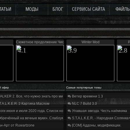
ТАТЬИ
МОДЫ
БЛОГ
СЕРВИСЫ САЙТА
ФАЙЛ
Сюжетное продолжение Чистого неба
Winter Mod
P
4.1
3.9
2.8
й эфир
Самые популярные темы
ALKER 2. Все, что нужно знать про мир, геймплей и сюжет | Разбор трейлера
Ветер времени 1.3
T.A.L.K.E.R. 2 Картина Маслом
NLC 7 Build 3.0
оги июня и июля 2020 года. Список нововведений
Упавшая звезда. Честь наёмника
бречённый на вечные муки». Слабоумие и отвага
S.T.A.L.K.E.R. - Народная Солянка
н-Арт от Ruwartzone
[COM] Аддоны, модификации.