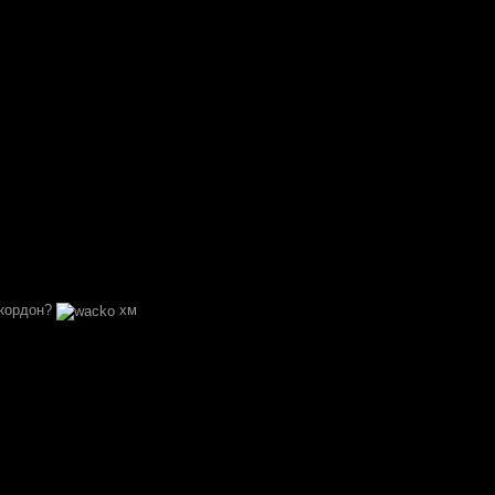
 кордон?
хм