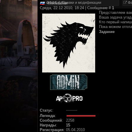
NLC 7. Правки и модификации
Фа
Wolfstalker
Среда, 22.12.2010, 18:24 | Сообщение #
1
Представляем вам
Ваша задача угад
Кто первый напиш
Пока можем отпла
Задание
Статус
:
Легенда
:
Сообщений
:
2258
Награды
:
15
Регистрация
:
05.04.2010