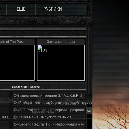
Ы
ЕЩЕ
РУБРИКИ
ain of The Past
Закоулки правды
3.6
Последние новости
Вышел первый трейлер S.T.A.L.K.E.R. 2
«Выбор» - четвертый отчет о разработке!
Архив - только для чтения
«SFZ Project» - полная версия в разработке!
+DMX 1.3.5.ООП.МА.К.
Stalker News. Выпуск от 29.06.20
«Legend Returns 1.0» - Информация о моде за июнь 2020