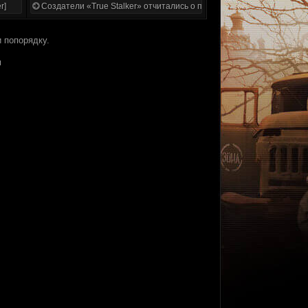
r]
Создатели «True Stalker» отчитались о проделанной работе
 попорядку.
м