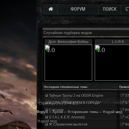
ФОРУМ
ПОИСК
С
Случайная подборка модов
Долг. Философия Войны
L.U.R.K.
4.0
4.0
Последние обновленные темы
Прямо
Тайные Тропы 2 на OGSR Engine
ST
И.Г.Р.А. "ПОИГАРЕМ В ГОРОДА"
S.
Страница
2
из
2
«
1
2
Считаем
Ит
Форум
»
Архив
»
Устаревшие темы
»
Угадай мод
S.T.A.L.K.E.R. Anomaly
«О
Угадай мод
⚒ Справочник вылетов
Фа