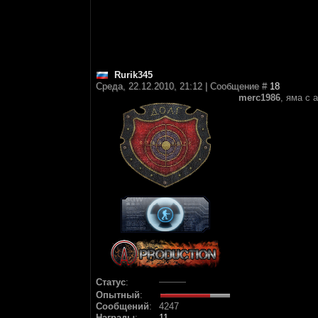
Rurik345
Среда, 22.12.2010, 21:12 | Сообщение #
18
merc1986
, яма с
Статус
:
Опытный
:
Сообщений
:
4247
Награды
:
11