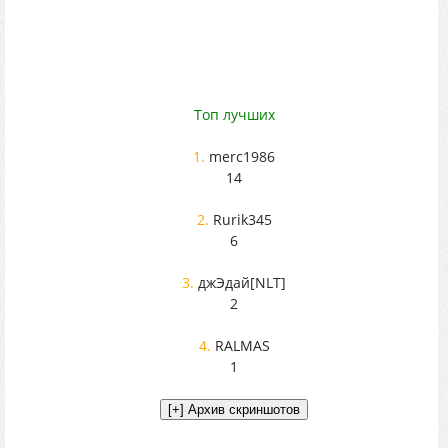
Топ лучших
1.
merc1986
14
2.
Rurik345
6
3.
джЭдай[NLT]
2
4.
RALMAS
1