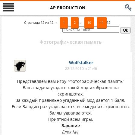
AP PRODUCTION
Страница
12
из
12
«
1
2
…
10
11
12
Фотографическая память
Wolfstalker
22.12.2010 в 21:46
Представляем вам игру "Фотографическая память"
Ваша задача угадать какой мод изображен на
скриншотах.
За каждый правильно угаданный мод дается 1 балл.
Если За один раз угадываются все моды из скриншотов,
баллы удваиваются.
Приятной всем игры.
Задание
Блок №1