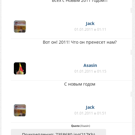
Всех с Новым 2011 годом!!!
Jack
01.01.2011 в 01:11
Вот он! 2011! Что он пренесет нам?
Asasin
01.01.2011 в 01:15
С новым годом
Jack
01.01.2011 в 01:51
Quote
(
Asasin
)
Прикрепления: 7358680.jpg(217Kb)