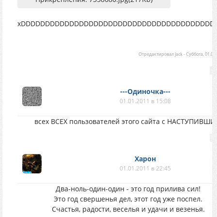
xDDDDDDDDDDDDDDDDDDDDDDDDDDDDDDDDDDDDDDDD
Отредактировал
Jack
-
Суббота, 01.01.
---Одиночка---
01.01.2011 в 15:08
всех ВСЕХ пользователей этого сайта с НАСТУПИВШ
Харон
01.01.2011 в 22:45
Два-ноль-один-один - это год прилива сил!
Это год свершенья дел, этот год уже поспел.
Счастья, радости, веселья и удачи и везенья.