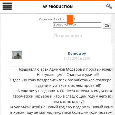
AP PRODUCTION
Страница
2
из
2
«
1
2
Поздравилка
Domowoy
31.12.2010 в 22:07
Поздравляю всех Админов Модеров и простых юзеров
Наступающем!!! Счастья и удачи!!!
Отдельно хочу поздравить всех разработчиков сталкера о
я удачи и успехов в их нем проекте!!)
А еще хочу поздравить PRider"а пожелать ему успехов
творческой карьере и чтоб в следующем году у него все
шли как по маслу))
И VanoAk47 чтоб на новый год ему подарили новый комп,
в новом году он мог наслаждаться большим количеством иг