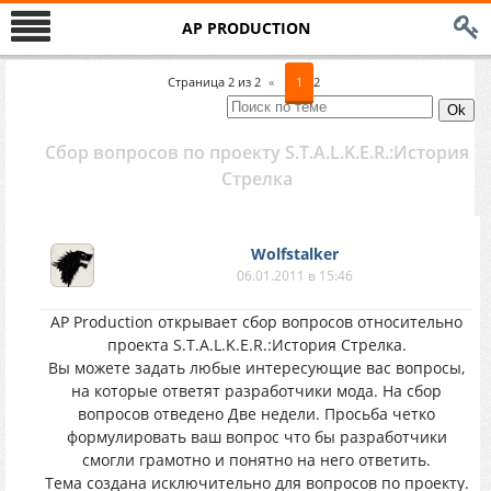
AP PRODUCTION
Страница
2
из
2
«
1
2
Сбор вопросов по проекту S.T.A.L.K.E.R.:История
Стрелка
Wolfstalker
06.01.2011 в 15:46
AP Production открывает сбор вопросов относительно
проекта S.T.A.L.K.E.R.:История Стрелка.
Вы можете задать любые интересующие вас вопросы,
на которые ответят разработчики мода. На сбор
вопросов отведено Две недели. Просьба четко
формулировать ваш вопрос что бы разработчики
смогли грамотно и понятно на него ответить.
Тема создана исключительно для вопросов по проекту.