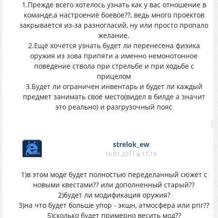
1.Прежде всего хотелось узнать как у вас отношение в
команде,а настроение боевое??, ведь много проектов
закрывается из-за разногласий, ну или просто пропало
желание.
2.Ещё хочется узнать будет ли перенесена физика
оружия из зова припяти а именно немонотонное
поведение ствола при стрельбе и при ходьбе с
прицелом
3.Будет ли ограничен инвентарь и будет ли каждый
предмет занимать своё место(видел в билде а значит
это реально) и разгрузочный пояс
strelok_ew
16.01.2011 в 17:15
1)в этом моде будет полностью переделанный сюжет с
новыми квестами?? или дополненный старый??
2)будет ли модификация оружия?
3)на что будет больше упор - экшн, атмосфера или рпг??
5)сколько будет примерно весить мод??