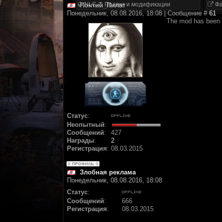
NLC 7. Правки и модификации
Фа
Понтий_Пилат
Понедельник, 08.08.2016, 18:08 | Сообщение #
61
The mod has been 
Статус
:
Неопытный
:
Сообщений
:
427
Награды
:
2
Регистрация
:
08.03.2015
Злобная реклама
Понедельник, 08.08.2016, 18:08
Статус
:
Сообщений
:
666
Регистрация
:
08.03.2015