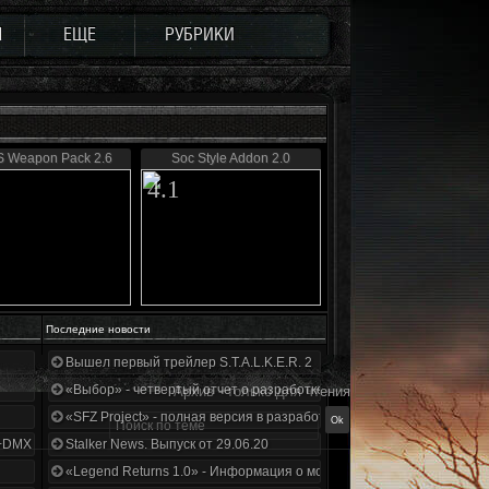
Ы
ЕЩЕ
РУБРИКИ
 Weapon Pack 2.6
Soc Style Addon 2.0
4.1
Последние новости
Вышел первый трейлер S.T.A.L.K.E.R. 2
«Выбор» - четвертый отчет о разработке!
Архив - только для чтения
«SFZ Project» - полная версия в разработке!
+DMX 1.3.5.ООП.МА.К.
Stalker News. Выпуск от 29.06.20
«Legend Returns 1.0» - Информация о моде за июнь 2020