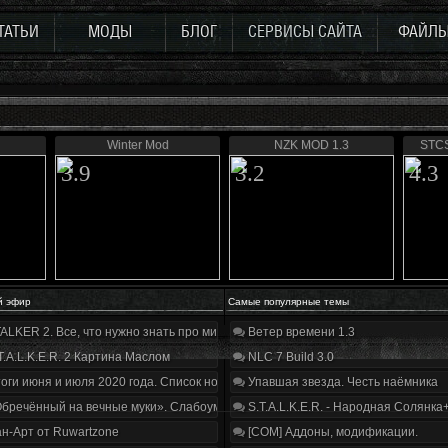
ТАТЬИ
МОДЫ
БЛОГ
СЕРВИСЫ САЙТА
ФАЙЛ
Winter Mod
NZK MOD 1.3
STCS
3.9
3.2
4.3
й эфир
Самые популярные темы
ALKER 2. Все, что нужно знать про мир, геймплей и сюжет | Разбор трейлера
Ветер времени 1.3
T.A.L.K.E.R. 2 Картина Маслом
NLC 7 Build 3.0
оги июня и июля 2020 года. Список нововведений
Упавшая звезда. Честь наёмника
бречённый на вечные муки». Слабоумие и отвага
S.T.A.L.K.E.R. - Народная Солянка
н-Арт от Ruwartzone
[COM] Аддоны, модификации.