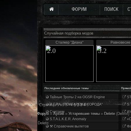
ФОРУМ
ПОИСК
С
Случайная подборка модов
Сталкер "Диана"
Равновесие
2.0
3.2
Последние обновленные темы
Прямо
Тайные Тропы 2 на OGSR Engine
ST
И.Г.Р.А. "ПОИГАРЕМ В ГОРОДА"
S.
Страница
5
из
5
«
1
2
3
4
5
Считаем
Ит
Форум
»
Архив
»
Устаревшие темы
»
Delete
(Delete)
S.T.A.L.K.E.R. Anomaly
«О
Delete
⚒ Справочник вылетов
Фа