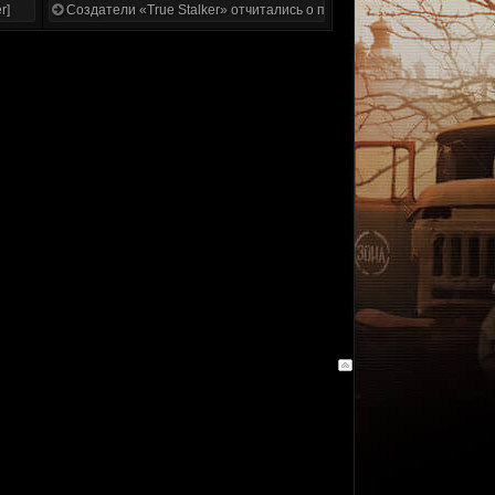
r]
Создатели «True Stalker» отчитались о проделанной работе