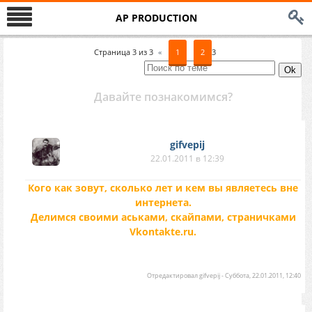
AP PRODUCTION
Страница
3
из
3
«
1
2
3
Давайте познакомимся?
gifvepij
22.01.2011 в 12:39
Кого как зовут, сколько лет и кем вы являетесь вне
интернета.
Делимся своими аськами, скайпами, страничками
Vkontakte.ru.
Отредактировал
gifvepij
-
Суббота, 22.01.2011, 12:40