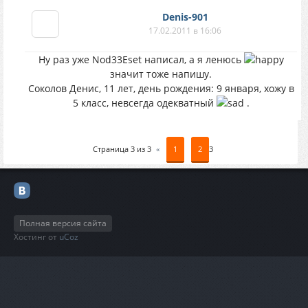
Denis-901
17.02.2011 в 16:06
Ну раз уже Nod33Eset написал, а я ленюсь
значит тоже напишу.
Соколов Денис, 11 лет, день рождения: 9 января, хожу в
5 класс, невсегда одекватный
.
Страница
3
из
3
«
1
2
3
Полная версия сайта
Хостинг от
uCoz