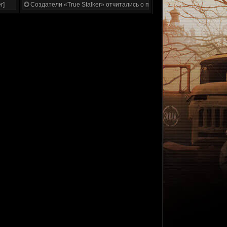
r]
Создатели «True Stalker» отчитались о проделанной работе