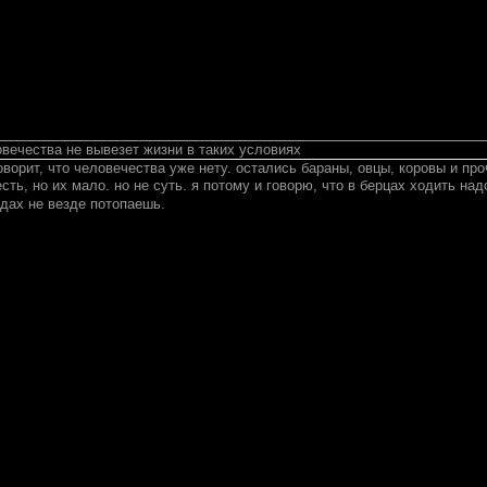
вечества не вывезет жизни в таких условиях
орит, что человечества уже нету. остались бараны, овцы, коровы и проч
сть, но их мало. но не суть. я потому и говорю, что в берцах ходить на
едах не везде потопаешь.