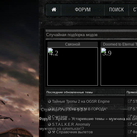
ФОРУМ
ПОИСК
С
Случайная подборка модов
Связной
Doomed to Eternal 
4.2
3.9
Последние обновленные темы
Прямо
Тайные Тропы 2 на OGSR Engine
ST
И.Г.Р.А. "ПОИГАРЕМ В ГОРОДА"
S.
Страница
3
из
3
«
1
2
3
Считаем
Ит
Форум
»
Архив
»
Устаревшие темы
»
мужчина на шп
S.T.A.L.K.E.R. Anomaly
«О
мужчина на шпильках!?
⚒ Справочник вылетов
Фа