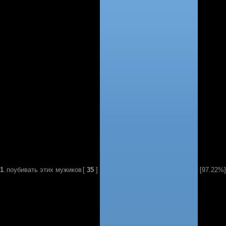
1
.
поубивать этих мужиков
[
35
]
[97.22%]