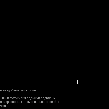
 и неудобные они в поле
мышцы и сухожилия лодыжки сдавлены
 а в кроссовках только пальцы посечёт)
утся