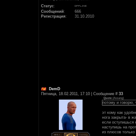
Статус
:
Сообщений
:
666
Регистрация
:
31.10.2010
DemD
Пятница, 18.02.2011, 17:10 | Сообщение #
33
Quote
(
Assang
)
потому и говорю, 
эт кому как удобн
нога закрыта- в ж
если оступишься 
наступишь на прот
из плюсов только 