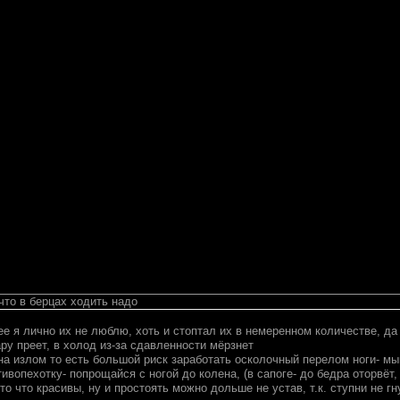
что в берцах ходить надо
ее я лично их не люблю, хоть и стоптал их в немеренном количестве, да
ару преет, в холод из-за сдавленности мёрзнет
на излом то есть большой риск заработать осколочный перелом ноги- 
ивопехотку- попрощайся с ногой до колена, (в сапоге- до бедра оторвёт,
то что красивы, ну и простоять можно дольше не устав, т.к. ступни не гн