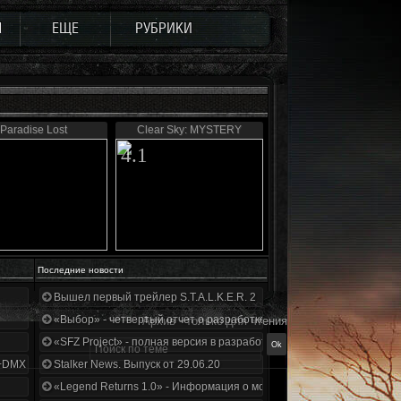
Ы
ЕЩЕ
РУБРИКИ
Paradise Lost
Clear Sky: MYSTERY
4.1
Последние новости
Вышел первый трейлер S.T.A.L.K.E.R. 2
«Выбор» - четвертый отчет о разработке!
Архив - только для чтения
«SFZ Project» - полная версия в разработке!
+DMX 1.3.5.ООП.МА.К.
Stalker News. Выпуск от 29.06.20
«Legend Returns 1.0» - Информация о моде за июнь 2020