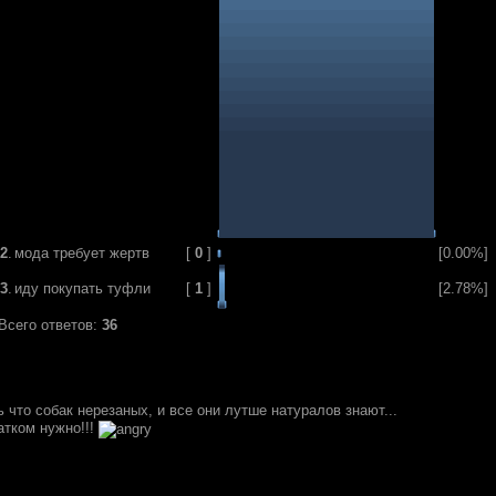
2
.
мода требует жертв
[
0
]
[0.00%]
3
.
иду покупать туфли
[
1
]
[2.78%]
Всего ответов:
36
 что собак нерезаных, и все они лутше натуралов знают...
атком нужно!!!