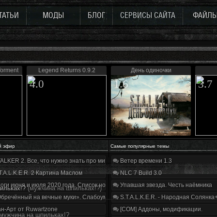
ТАТЬИ
МОДЫ
БЛОГ
СЕРВИСЫ САЙТА
ФАЙЛ
Torment
Legend Returns 0.9.2
День одиночки
4.0
1.6
3.7
й эфир
Самые популярные темы
ALKER 2. Все, что нужно знать про мир, геймплей и сюжет | Разбор трейлера
Ветер времени 1.3
T.A.L.K.E.R. 2 Картина Маслом
NLC 7 Build 3.0
оги июня и июля 2020 года. Список нововведений
Упавшая звезда. Честь наёмника
ильках!?
(мужчина на шпильках!?)
бречённый на вечные муки». Слабоумие и отвага
S.T.A.L.K.E.R. - Народная Солянка
н-Арт от Ruwartzone
[COM] Аддоны, модификации.
мужчина на шпильках!?