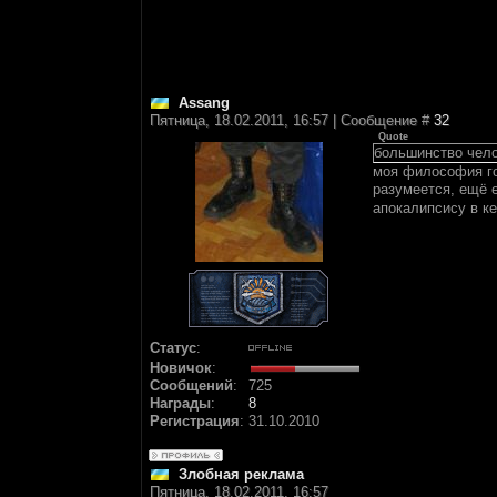
Assang
Пятница, 18.02.2011, 16:57 | Сообщение #
32
Quote
большинство чело
моя философия гов
разумеется, ещё е
апокалипсису в к
Статус
:
Новичок
:
Сообщений
:
725
Награды
:
8
Регистрация
:
31.10.2010
Злобная реклама
Пятница, 18.02.2011, 16:57