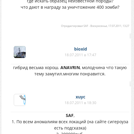
где искать образец неизвестной породы?
что дают в награду за уничтожение 400 зомби?
Отредактировал
SAF
-
Воскресенье, 17.07.2011, 13:27
bioxid
18.07.2011 в 17:47
гибрид весьма хорош.
ANAVRIN
, молодчина что такую
тему замутил.многим понравится.
xuyc
18.07.2011 в 18:30
SAF
,
1. По всем аномалиям всех локаций (на сайте сигероуза
есть подсказка)