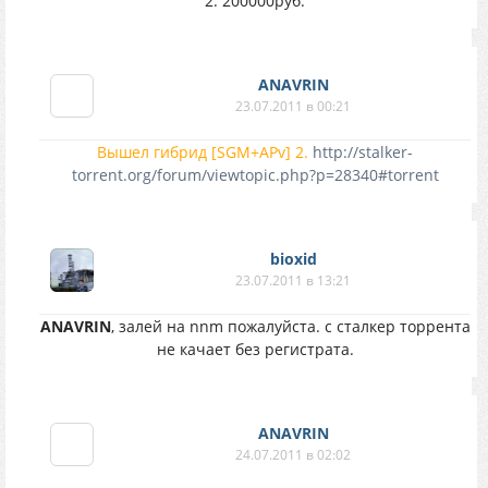
2. 200000руб.
ANAVRIN
23.07.2011 в 00:21
Вышел гибрид [SGM+APv] 2.
http://stalker-
torrent.org/forum/viewtopic.php?p=28340#torrent
bioxid
23.07.2011 в 13:21
ANAVRIN
, залей на nnm пожалуйста. с сталкер торрента
не качает без регистрата.
ANAVRIN
24.07.2011 в 02:02