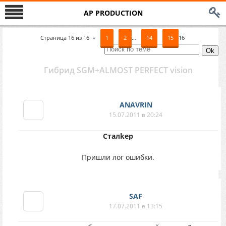
AP PRODUCTION
Страница
16
из
16
«
1
2
…
14
15
16
Гибрид SGM+ALMOST PERFECT vision
ANAVRIN
15.07.2011 в 20:24
Сталkep
Пришли лог ошибки.
SAF
17.07.2011 в 13:15