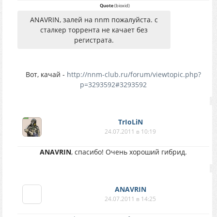
Quote
(
bioxid
)
ANAVRIN, залей на nnm пожалуйста. с
сталкер торрента не качает без
регистрата.
Вот, качай -
http://nnm-club.ru/forum/viewtopic.php?
p=3293592#3293592
TrIoLiN
24.07.2011 в 10:19
ANAVRIN
, спасибо! Очень хороший гибрид.
ANAVRIN
24.07.2011 в 14:25