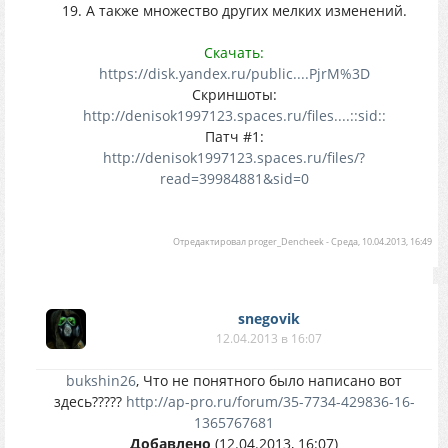
19. А также множество других мелких изменений.
Скачать:
https://disk.yandex.ru/public....PjrM%3D
Скриншоты:
http://denisok1997123.spaces.ru/files....::sid::
Патч #1:
http://denisok1997123.spaces.ru/files/?
read=39984881&sid=0
Отредактировал
proger_Dencheek
-
Среда, 10.04.2013, 16:49
snegovik
12.04.2013 в 16:07
bukshin26
, Что не понятного было написано вот
здесь?????
http://ap-pro.ru/forum/35-7734-429836-16-
1365767681
Добавлено
(12.04.2013, 16:07)