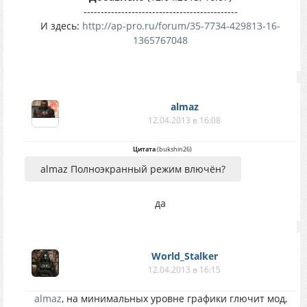
---------------------------------------------
И здесь:
http://ap-pro.ru/forum/35-7734-429813-16-
1365767048
almaz
12.04.2013 в 16:08
Цитата
(
bukshin26
)
almaz Полноэкранный режим влючён?
да
World_Stalker
12.04.2013 в 16:15
almaz
, на минимальных уровне графики глючит мод,