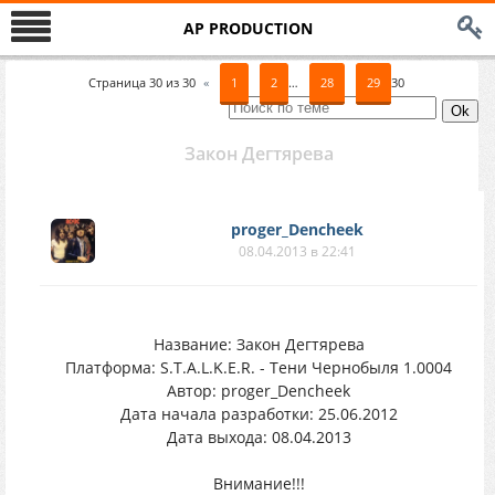
AP PRODUCTION
Страница
30
из
30
«
1
2
…
28
29
30
Закон Дегтярева
proger_Dencheek
08.04.2013 в 22:41
Название: Закон Дегтярева
Платформа: S.T.A.L.K.E.R. - Тени Чернобыля 1.0004
Автор: proger_Dencheek
Дата начала разработки: 25.06.2012
Дата выхода: 08.04.2013
Внимание!!!