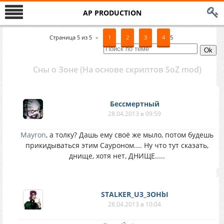
AP PRODUCTION
Страница
5
из
5
«
1
2
3
4
5
Сны о Зоне (На основе скриптов SoZ mod)
Бессмертный
28.04.2013 в 09:59
Mayron
, а толку? Дашь ему своё же мыло, потом будешь
прикидываться этим Сауроном.... Ну что тут сказать,
днище, хотя нет, ДНИЩЕ.....
STALKER_U3_3OHbI
28.04.2013 в 10:04