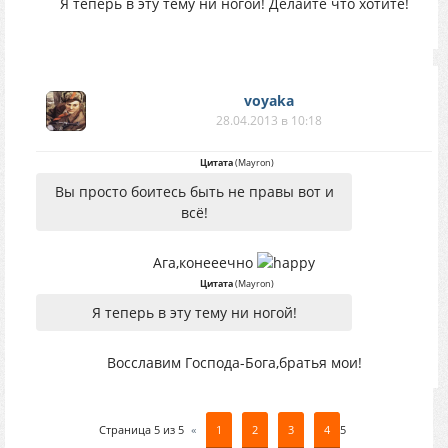
Я теперь в эту тему ни ногой! Делайте что хотите!
voyaka
28.04.2013 в 10:18
Цитата
(
Mayron
)
Вы просто боитесь быть не правы вот и
всё!
Ага,конееечно
Цитата
(
Mayron
)
Я теперь в эту тему ни ногой!
Восславим Господа-Бога,братья мои!
Страница
5
из
5
«
1
2
3
4
5