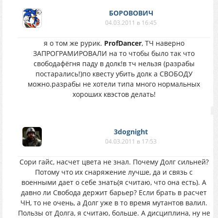
БОРОВОВИЧ
04.03.2011 в 16:45
я о том же рурик.
ProfDancer
, ТЧ наверно
ЗАПРОГРАМИРОВАЛИ на то чтобы было так что
свободафёгня паду в долк!в тч нельзя (разрабы
постарались!)по квесту убить долк а СВОБОДУ
можно.разрабы не хотели типа много нормальных
хороших квэстов делать!
3dognight
04.03.2011 в 17:53
Сори гайс, насчет цвета не знал. Почему Долг сильней?
Потому что их снаряжение лучше, да и связь с
военными дает о себе знать(я считаю, что она есть). А
давно ли Свобода держит барьер? Если брать в расчет
ЧН, то не очень, а Долг уже в то время мутантов валил.
Пользы от Долга, я считаю, больше. А дисциплина, ну не