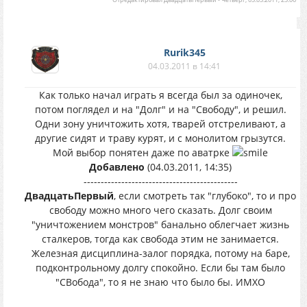
Rurik345
04.03.2011 в 14:41
Как только начал играть я всегда был за одиночек,
потом поглядел и на "Долг" и на "Свободу", и решил.
Одни зону уничтожить хотя, тварей отстреливают, а
другие сидят и траву курят, и с монолитом грызутся.
Мой выбор понятен даже по аватрке
Добавлено
(04.03.2011, 14:35)
---------------------------------------------
ДвадцатьПервый
, если смотреть так "глубоко", то и про
свободу можно много чего сказать. Долг своим
"уничтожением монстров" банально облегчает жизнь
сталкеров, тогда как свобода этим не занимается.
Железная дисциплина-залог порядка, потому на баре,
подконтрольному долгу спокойно. Если бы там было
"СВобода", то я не знаю что было бы. ИМХО