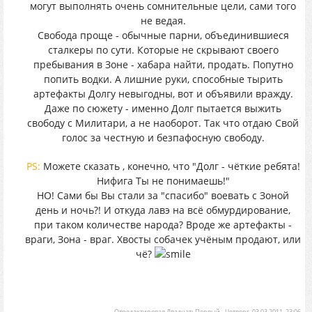
могут выполнять очень сомнительные цели, сами того
не ведая.
Свобода проще - обычные парни, объединившиеся
сталкеры по сути. Которые не скрывают своего
пребывания в Зоне - хабара найти, продать. Попутно
попить водки. А лишние руки, способные тырить
артефакты Долгу невыгодны, вот и объявили вражду.
Даже по сюжету - именно Долг пытается выжить
свободу с Милитари, а не наоборот. Так что отдаю Свой
голос за честную и безпафосную свободу.
PS:
Можете сказать , конечно, что "Долг - чёткие ребята!
Нифига Ты не понимаешь!"
НО! Сами бы Вы стали за "спасибо" воевать с Зоной
день и ночь?! И откуда лавэ на всё обмурдирование,
при таком количестве народа? Вроде же артефакты -
враги, Зона - враг. Хвосты собачек учёным продают, или
чё?
Отредактировал
ДвадцатьПервый
-
Четверг, 03.03.2011, 23:06