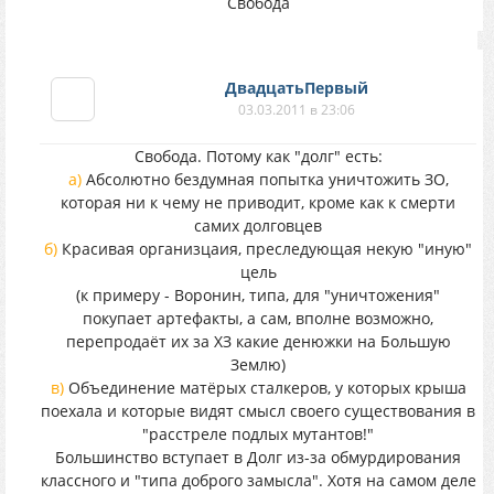
Свобода
ДвадцатьПервый
03.03.2011 в 23:06
Свобода. Потому как "долг" есть:
а)
Абсолютно бездумная попытка уничтожить ЗО,
которая ни к чему не приводит, кроме как к смерти
самих долговцев
б)
Красивая организцаия, преследующая некую "иную"
цель
(к примеру - Воронин, типа, для "уничтожения"
покупает артефакты, а сам, вполне возможно,
перепродаёт их за ХЗ какие денюжки на Большую
Землю)
в)
Объединение матёрых сталкеров, у которых крыша
поехала и которые видят смысл своего существования в
"расстреле подлых мутантов!"
Большинство вступает в Долг из-за обмурдирования
классного и "типа доброго замысла". Хотя на самом деле