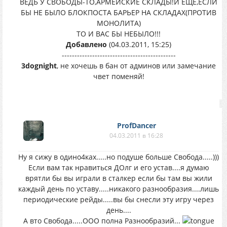
ВЕДЬ У СВОБОДЫ-ТО,АРМЕЙСКИЕ СКЛАДЫ!И ЕЩЁ,ЕСЛИ
БЫ НЕ БЫЛО БЛОКПОСТА БАРЬЕР НА СКЛАДАХ(ПРОТИВ
МОНОЛИТА)
ТО И ВАС БЫ НЕБЫЛО!!!
Добавлено
(04.03.2011, 15:25)
---------------------------------------------
3dognight
, не хочешь в бан от админов или замечание
чвет поменяй!
ProfDancer
04.03.2011 в 16:28
Ну я сижу в одино4ках.....но подуше больше Свобода.....)))
Если вам так нравиться ДОлг и его устав....я думаю
врятли бы вы играли в сталкер если бы там вы жили
каждый день по уставу.....никакого разнообразия....лишь
периодические рейды.....вы бы снесли эту игру через
день....
А вто Свобода.....ООО полна Разнообразий...