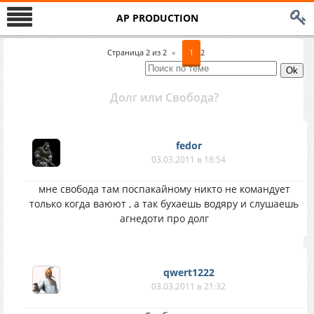
AP PRODUCTION
Страница
2
из
2
«
1
2
Долг или Свобода?
fedor
03.03.2011 в 18:54
мне свобода там поспакайному никто не командует
только когда ваюют , а так бухаешь водяру и слушаешь
агнедоти про долг
qwert1222
03.03.2011 в 21:32