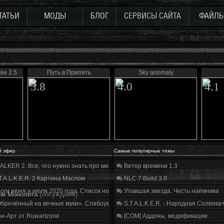
ТАТЬИ
МОДЫ
БЛОГ
СЕРВИСЫ САЙТА
ФАЙЛ
ke 2.5
Путь в Припять
Sky anomaly
3.8
4.0
4.1
й эфир
Самые популярные темы
ALKER 2. Все, что нужно знать про мир, геймплей и сюжет | Разбор трейлера
Ветер времени 1.3
T.A.L.K.E.R. 2 Картина Маслом
NLC 7 Build 3.0
оги июня и июля 2020 года. Список нововведений
Упавшая звезда. Честь наёмника
ов Монолита
(обсуждаем)
бречённый на вечные муки». Слабоумие и отвага
S.T.A.L.K.E.R. - Народная Солянка
н-Арт от Ruwartzone
[COM] Аддоны, модификации.