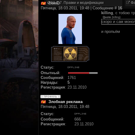
NLC 7. Правки и модификации
Фа
DemD
Пятница, 18.03.2011, 19:48 | Сообщение #
16
killing
, с тобою т
Quote
(
killing
)
скоро и сам моно
и пропьём
Статус
:
Опытный
:
Сообщений
:
1761
Награды
:
5
Регистрация
:
23.11.2010
Злобная реклама
Пятница, 18.03.2011, 19:48
Статус
:
Сообщений
:
666
Регистрация
:
23.11.2010