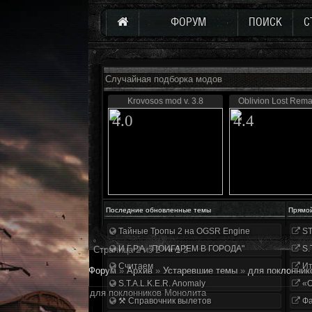
ФОРУМ
ПОИСК
С
Случайная подборка модов
Krovosos mod v. 3.8
Oblivion Lost Rema
4.0
4.4
Последние обновленные темы
Прямо
Тайные Тропы 2 на OGSR Engine
ST
И.Г.Р.А. "ПОИГАРЕМ В ГОРОДА"
S.
Страница
2
из
2
«
1
2
Считаем
Ит
Форум
»
Архив
»
Устаревшие темы
»
для поклонник
S.T.A.L.K.E.R. Anomaly
«О
для поклонников Монолита
⚒ Справочник вылетов
Фа