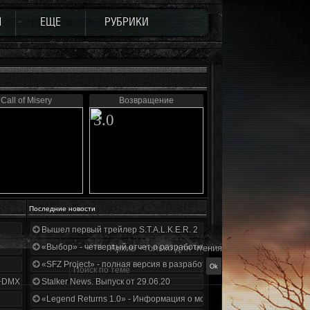
Ы
ЕЩЕ
РУБРИКИ
Call of Misery
Возвращение
3.0
Последние новости
Вышел первый трейлер S.T.A.L.K.E.R. 2
«Выбор» - четвертый отчет о разработке!
Архив - только для чтения
«SFZ Project» - полная версия в разработке!
+DMX 1.3.5.ООП.МА.К.
Stalker News. Выпуск от 29.06.20
«Legend Returns 1.0» - Информация о моде за июнь 2020