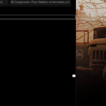
r]
Создатели «True Stalker» отчитались о проделанной работе