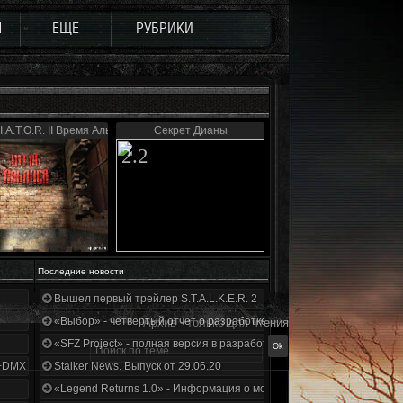
Ы
ЕЩЕ
РУБРИКИ
I.A.T.O.R. II Время Альянса
Секрет Дианы
2.2
Последние новости
Вышел первый трейлер S.T.A.L.K.E.R. 2
«Выбор» - четвертый отчет о разработке!
Архив - только для чтения
«SFZ Project» - полная версия в разработке!
+DMX 1.3.5.ООП.МА.К.
Stalker News. Выпуск от 29.06.20
«Legend Returns 1.0» - Информация о моде за июнь 2020