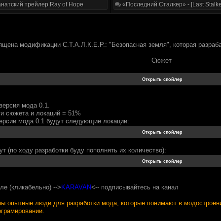
натский трейлер Ray of Hope
«Последний Сталкер» - [Last Stalke
щена модификации С.Т.А.Л.К.Е.Р.: "Безопасная земля", которая разраба
Сюжет
версия мода 0.1.
ти сюжета и локаций = 51%
ерсии мода 0.1 будут следующие локации:
т (по ходу разработки буду пополнять их количество):
ле (кликабельно) -->
KARAVAN
<-- подписывайтесь на канал
опытные люди для разработки мода, которые понимают в модостроении
ограмировании.