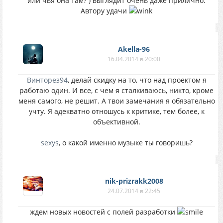
или чья она там? ) выглядит очень даже прилично.
Автору удачи
Akella-96
16.04.2014 в 20:00
Винторез94
, делай скидку на то, что над проектом я
работаю один. И все, с чем я сталкиваюсь, никто, кроме
меня самого, не решит. А твои замечания я обязательно
учту. Я адекватно отношусь к критике, тем более, к
объективной.
sexys
, о какой именно музыке ты говоришь?
nik-prizrakk2008
24.07.2014 в 22:45
ждем новых новостей с полей разработки