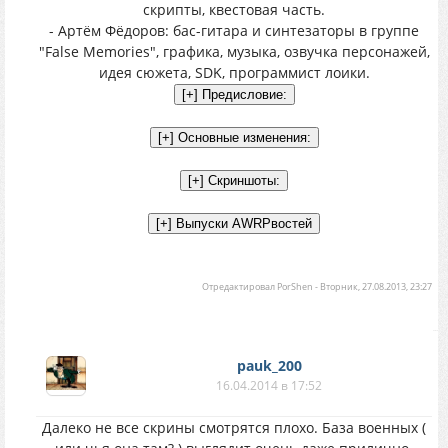
скрипты, квестовая часть.
- Артём Фёдоров: бас-гитара и синтезаторы в группе
"False Memories", графика, музыка, озвучка персонажей,
идея сюжета, SDK, программист лоики.
Отредактировал
PorShen
-
Вторник, 27.08.2013, 23:27
pauk_200
16.04.2014 в 17:52
Далеко не все скрины смотрятся плохо. База военных (