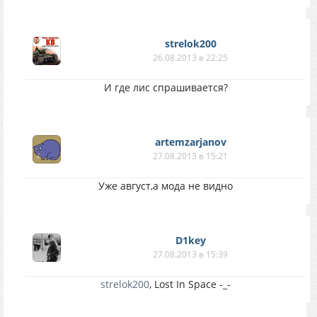
strelok200
26.08.2013 в 22:25
И где лис спрашивается?
artemzarjanov
27.08.2013 в 15:21
Уже август,а мода не видно
D1key
27.08.2013 в 15:39
strelok200
, Lost In Space -_-