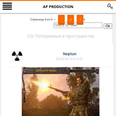
AP PRODUCTION
Страница
4
из
4
«
1
2
3
4
LIS: Потерянные в пространстве
Neptun
25.05.2013 в 19:21