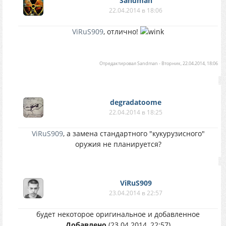
Sandman
22.04.2014 в 18:06
ViRuS909
, отлично!
Отредактировал
Sandman
-
Вторник, 22.04.2014, 18:06
degradatoome
22.04.2014 в 18:25
ViRuS909
, а замена стандартного "кукурузисного"
оружия не планируется?
ViRuS909
23.04.2014 в 22:57
будет некоторое оригинальное и добавленное
Добавлено
(23.04.2014, 22:57)