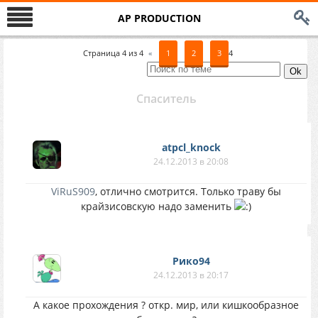
AP PRODUCTION
Страница
4
из
4
«
1
2
3
4
Спаситель
atpcl_knock
24.12.2013 в 20:08
ViRuS909
, отлично смотрится. Только траву бы
крайзисовскую надо заменить
Рико94
24.12.2013 в 20:17
А какое прохождения ? откр. мир, или кишкообразное