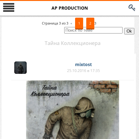
AP PRODUCTION
Страница
3
из
3
«
1
2
3
Тайна Коллекционера
mixtost
25.10.2016 в 17:35