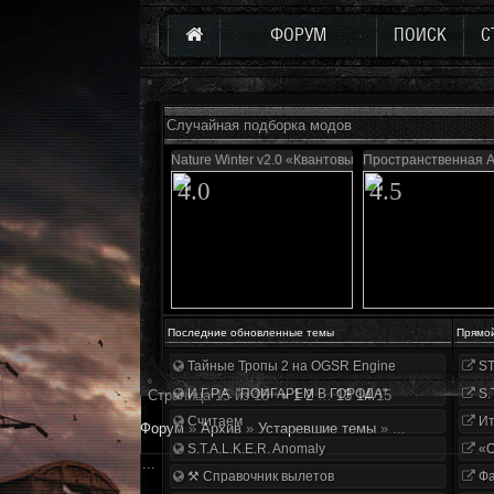
ФОРУМ
ПОИСК
С
Случайная подборка модов
Nature Winter v2.0 «Квантовый скачок»
Пространственная А
4.0
4.5
Последние обновленные темы
Прямо
Тайные Тропы 2 на OGSR Engine
ST
И.Г.Р.А. "ПОИГАРЕМ В ГОРОДА"
S.
Страница
15
из
15
«
1
2
…
13
14
15
Считаем
Ит
Форум
»
Архив
»
Устаревшие темы
»
...
S.T.A.L.K.E.R. Anomaly
«О
...
⚒ Справочник вылетов
Фа