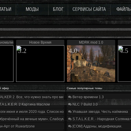
ТАТЬИ
МОДЫ
БЛОГ
СЕРВИСЫ САЙТА
ФАЙЛ
номалия 4.1
Новое Время
MDRK mod 1.0
3.2
4.0
4.5
й эфир
Самые популярные темы
ALKER 2. Все, что нужно знать про мир, геймплей и сюжет | Разбор трейлера
Ветер времени 1.3
T.A.L.K.E.R. 2 Картина Маслом
NLC 7 Build 3.0
оги июня и июля 2020 года. Список нововведений
Упавшая звезда. Честь наёмника
бречённый на вечные муки». Слабоумие и отвага
S.T.A.L.K.E.R. - Народная Солянка
н-Арт от Ruwartzone
[COM] Аддоны, модификации.