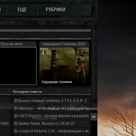
Ы
ЕЩЕ
РУБРИКИ
Путь во мгле
Народная Солянка 2010
4.0
Последние новости
Вышел первый трейлер S.T.A.L.K.E.R. 2
«Выбор» - четвертый отчет о разработке!
Архив - только для чтения
«SFZ Project» - полная версия в разработке!
+DMX 1.3.5.ООП.МА.К.
Stalker News. Выпуск от 29.06.20
«Legend Returns 1.0» - Информация о моде за июнь 2020