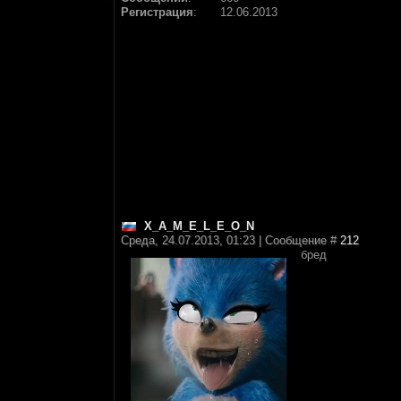
Регистрация
:
12.06.2013
X_A_M_E_L_E_O_N
Среда, 24.07.2013, 01:23 | Сообщение #
212
бред