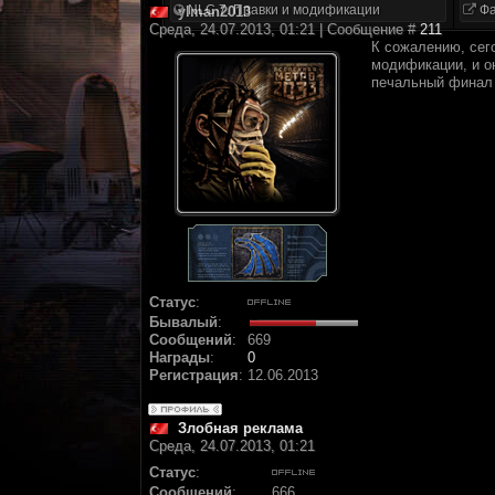
NLC 7. Правки и модификации
Фа
ylman2013
Среда, 24.07.2013, 01:21 | Сообщение #
211
К сожалению, сег
модификации, и он
печальный финал
Статус
:
Бывалый
:
Сообщений
:
669
Награды
:
0
Регистрация
:
12.06.2013
Злобная реклама
Среда, 24.07.2013, 01:21
Статус
:
Сообщений
:
666