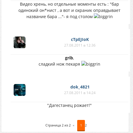
Видео хрень, но отдельные моменты есть : "бар
одинокий он*нист , а вот и охраник оправдывает
название бара ..."- я под столом
cTpEJIoK
27.08.2011 в 12:36
grib
,
сладкий нож пекаря
dok_4821
27.08.2011 в 14:24
"Дагестанец рожает!"
Страница
2
из
2
«
1
2