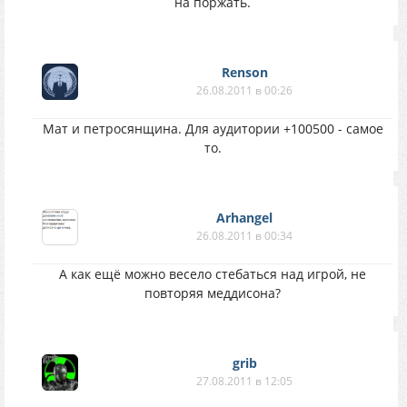
на поржать.
Renson
26.08.2011 в 00:26
Мат и петросянщина. Для аудитории +100500 - самое
то.
Arhangel
26.08.2011 в 00:34
А как ещё можно весело стебаться над игрой, не
повторяя меддисона?
grib
27.08.2011 в 12:05