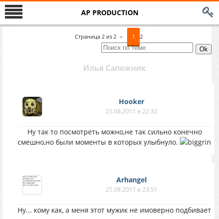
AP PRODUCTION
Страница
2
из
2
«
1
2
Илья Сапожник
Hooker
25.08.2011 в 22:32
Ну так то посмотреть можно,не так сильно конечно
смешно,но были моменты в которых улыбнуло.
Arhangel
25.08.2011 в 23:51
Ну... кому как, а меня этот мужик не имоверно подбивает