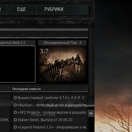
Ы
ЕЩЕ
РУБРИКИ
igerous Mod 2.2
Объединенный Пак - 2
3.7
Последние новости
Вышел первый трейлер S.T.A.L.K.E.R. 2
«Выбор» - четвертый отчет о разработке!
Архив - только для чтения
«SFZ Project» - полная версия в разработке!
+DMX 1.3.5.ООП.МА.К.
Stalker News. Выпуск от 29.06.20
«Legend Returns 1.0» - Информация о моде за июнь 2020