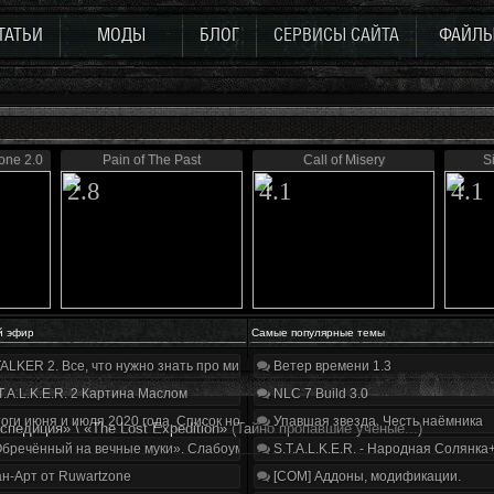
ТАТЬИ
МОДЫ
БЛОГ
СЕРВИСЫ САЙТА
ФАЙЛ
ne 2.0
Pain of The Past
Call of Misery
S
2.8
4.1
4.1
й эфир
Самые популярные темы
ALKER 2. Все, что нужно знать про мир, геймплей и сюжет | Разбор трейлера
Ветер времени 1.3
T.A.L.K.E.R. 2 Картина Маслом
NLC 7 Build 3.0
оги июня и июля 2020 года. Список нововведений
Упавшая звезда. Честь наёмника
педиция» \ «The Lost Expedition»
(Тайно пропавшие учёные...)
бречённый на вечные муки». Слабоумие и отвага
S.T.A.L.K.E.R. - Народная Солянка
н-Арт от Ruwartzone
[COM] Аддоны, модификации.