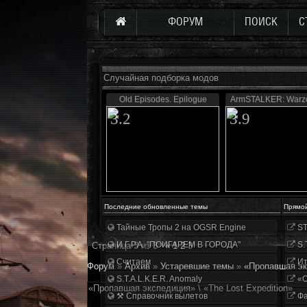
ФОРУМ
ПОИСК
С
Случайная подборка модов
Old Episodes. Epilogue
ArmSTALKER: Warzo
3.2
3.9
Последние обновленные темы
Прямо
Тайные Тропы 2 на OGSR Engine
ST
И.Г.Р.А. "ПОИГАРЕМ В ГОРОДА"
S.
Страница
3
из
3
«
1
2
3
Считаем
Ит
Форум
»
Архив
»
Устаревшие темы
»
«Пропавшая экс
S.T.A.L.K.E.R. Anomaly
«О
«Пропавшая экспедиция» \ «The Lost Expedition»
⚒ Справочник вылетов
Фа