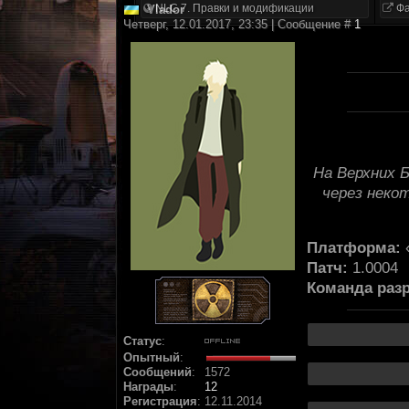
NLC 7. Правки и модификации
Фа
Vlador
Четверг, 12.01.2017, 23:35 | Сообщение #
1
На Верхних 
через неко
Платформа:
Патч:
1.0004
Команда разр
Статус
:
Опытный
:
Сообщений
:
1572
Награды
:
12
Регистрация
:
12.11.2014