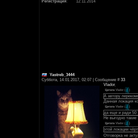
Регистрация
:
12.11.2014
Yastreb_3444
Суббота, 14.01.2017, 02:07 | Сообщение #
33
Vlador
,
Цитата
Vlador
(
)
А автору переко
Данная локация к
Цитата
Vlador
(
)
да еще и ради 50 
Не выгодно такие
Цитата
Vlador
(
)
этой локации чёрт
Отговорка не акт