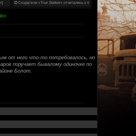
r]
Создатели «True Stalker» отчитались о проделанной работе
я»
ым от него что-то потребовалось, но
харов поручает бывалому одиночке по
районе Болот.