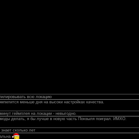
мпилировывать всю локацию
омпилится меньше дня на высоки настройках качества.
минут геймплея на локации - невыгодно.
 моды делать, я бы лучше в новую часть Понзыля поиграл. ИМХО.
 знает сколько лет
уальна