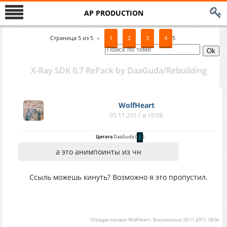
AP PRODUCTION
Страница
5
из
5
«
1
2
3
4
5
X-Ray SDK 0.7 RePack by DaaGuda/Rebuilding
WolfHeart
05.11.2017 в 18:06
Цитата
DaaGuda
(
)
а это анимпоинты из чн
Ссыль можешь кинуть? Возможно я это пропустил.
Отредактировал
WolfHeart
-
Воскресенье, 05.11.2017, 18:06