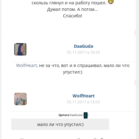
скользь глянул и на работу пошел.
Думал потом. А потом...
Спасибо!
DaaGuda
05.11.2017 в 18:29
WolfHeart
, не за что, вот и я спрашивал, мало ли что
упустил:)
WolfHeart
05.11.2017 в 18:53
Цитата
DaaGuda
(
)
мало ли что упустил:)