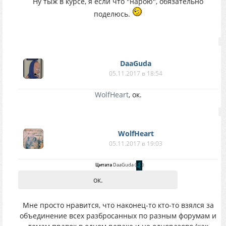
Ну тыж в курсе, я если что "нарою", обязательно
поделюсь.
DaaGuda
05.11.2017 в 18:54
WolfHeart
, ок.
WolfHeart
05.11.2017 в 19:03
Цитата
DaaGuda
(
)
ок.
Мне просто нравится, что наконец-то кто-то взялся за
объединение всех разбросанных по разным форумам и