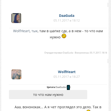
DaaGuda
05.11.2017 в 18:12
WolfHeart
,
тык
, там в шапке сдк, а в нем - то что нам
нужно
Отредактировал
DaaGuda
-
Воскресенье, 05.11.2017, 18:14
WolfHeart
05.11.2017 в 18:27
Цитата
DaaGuda
(
)
то что нам нужно
Ааа, вононокак... А я чет проглядел это дело. Так в