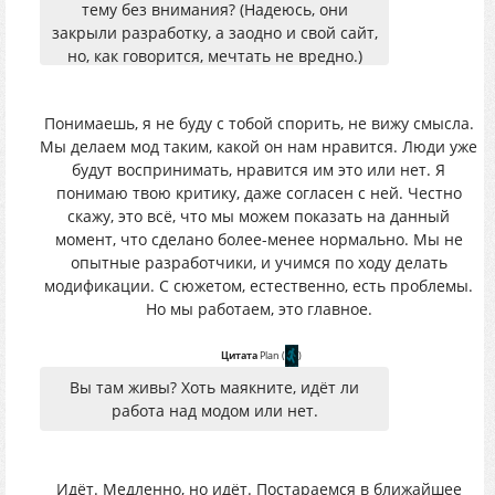
тему без внимания? (Надеюсь, они
закрыли разработку, а заодно и свой сайт,
но, как говорится, мечтать не вредно.)
Очередной арт от Лены Диденко? Ещё
хуже, чем ранее, переработанный
Понимаешь, я не буду с тобой спорить, не вижу смысла.
интерфейс (хотя, куда ещё хуже)? Или же
Мы делаем мод таким, какой он нам нравится. Люди уже
вы готовите классный трейлер, снятый в
будут воспринимать, нравится им это или нет. Я
оригинальной игре, на которую (это очень
понимаю твою критику, даже согласен с ней. Честно
важно!) сверху накинуты графончик
скажу, это всё, что мы можем показать на данный
(которым никого сегодня не удивишь) и
момент, что сделано более-менее нормально. Мы не
оружейным паком (и этим тоже никого не
опытные разработчики, и учимся по ходу делать
удивишь)? Ну же, не томите!
модификации. С сюжетом, естественно, есть проблемы.
Но мы работаем, это главное.
Цитата
Plan
(
)
Вы там живы? Хоть маякните, идёт ли
работа над модом или нет.
Идёт. Медленно, но идёт. Постараемся в ближайшее