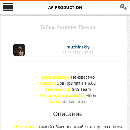
AP PRODUCTION
Тайны Легиона. Пролог
muzhinskiy
18.03.2017 в 15:18
Дата выхода:
Неизвестно
Версия:
Зов Припяти 1.6.02
Разработка:
SnS Team
Готовность проекта:
~55%
Сайт:
stalker-uc.ru
Описание
Шершень
- самый обыкновенный сталкер со своими