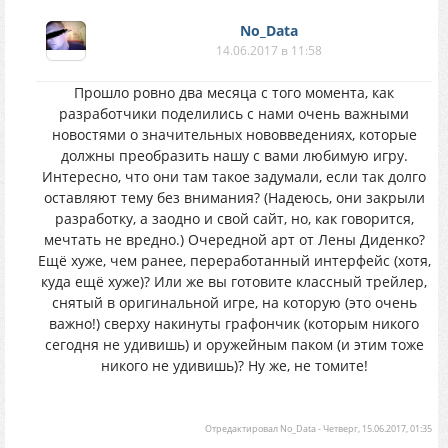
No_Data
14.06.2017 в 11:58
Прошло ровно два месяца с того момента, как
разработчики поделились с нами очень важными
новостями о значительных нововведениях, которые
должны преобразить нашу с вами любимую игру.
Интересно, что они там такое задумали, если так долго
оставляют тему без внимания? (Надеюсь, они закрыли
разработку, а заодно и свой сайт, но, как говорится,
мечтать не вредно.) Очередной арт от Лены Диденко?
Ещё хуже, чем ранее, переработанный интерфейс (хотя,
куда ещё хуже)? Или же вы готовите классный трейлер,
снятый в оригинальной игре, на которую (это очень
важно!) сверху накинуты графончик (которым никого
сегодня не удивишь) и оружейным паком (и этим тоже
никого не удивишь)? Ну же, не томите!
Отредактировал
No_Data
-
Четверг, 15.06.2017, 01:35