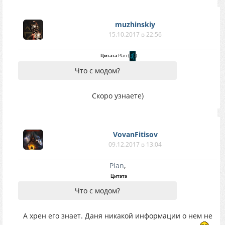
muzhinskiy
15.10.2017 в 22:56
Цитата
Plan
(
)
Что с модом?
Скоро узнаете)
VovanFitisov
09.12.2017 в 13:04
Plan
,
Цитата
Что с модом?
А хрен его знает. Даня никакой информации о нем не