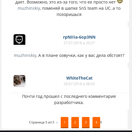
дает. Возможно, это из-за того, что ее просто нет
muzhinskiy
, поменяй в шапке SnS team на UC, а то
позоришься
rpNIIIa-6op3NN
27.07.2018 в 20:27
muzhinskiy
, А в плане озвучки, как у вас дела обстоят?
WhiteTheCat
28.07.2018 в 08:03
Почти год прошел с последнего комментария
разработчика.
Страница
5
из
5
«
1
2
3
4
5