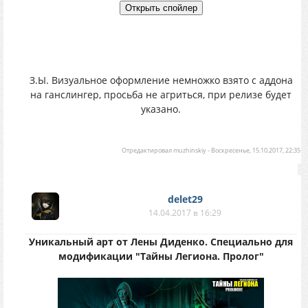
З.Ы. Визуальное оформление немножко взято с аддона
на ганслингер, просьба не агриться, при релизе будет
указано.
Отредактировал
muzhinskiy
-
Воскресенье, 15.10.2017, 22:35
delet29
14.04.2017 в 16:29
Уникальный арт от Лены Диденко. Специально для
модификации "Тайны Легиона. Пролог"